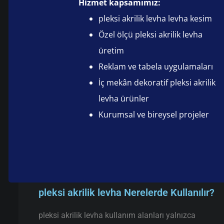
Hizmet kapsamımız:
pleksi akrilik levha levha kesim
Özel ölçü pleksi akrilik levha
üretim
Reklam ve tabela uygulamaları
İç mekân dekoratif pleksi akrilik
levha ürünler
Kurumsal ve bireysel projeler
pleksi akrilik levha Nerelerde Kullanılır?
pleksi akrilik levha kullanım alanları yalnızca