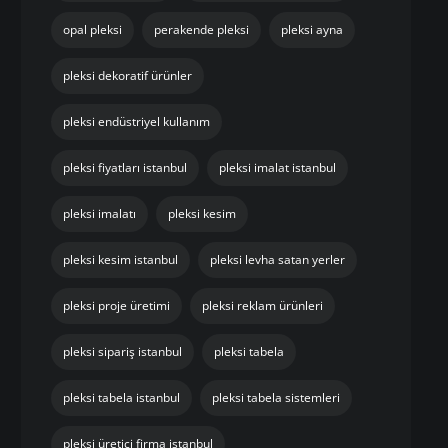
opal pleksi
perakende pleksi
pleksi ayna
pleksi dekoratif ürünler
pleksi endüstriyel kullanım
pleksi fiyatları istanbul
pleksi imalat istanbul
pleksi imalatı
pleksi kesim
pleksi kesim istanbul
pleksi levha satan yerler
pleksi proje üretimi
pleksi reklam ürünleri
pleksi sipariş istanbul
pleksi tabela
pleksi tabela istanbul
pleksi tabela sistemleri
pleksi üretici firma istanbul