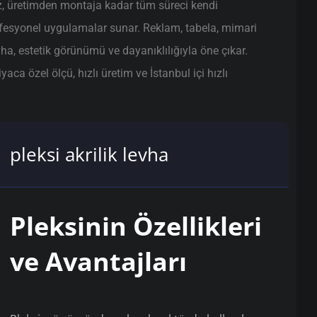
z, üretimden montaja kadar tüm süreci kendi
ofesyonel uygulamalar sunar. Reklam, tabela, mimari
evha, estetik görünümü ve dayanıklılığıyla öne çıkar.
ca özel ölçü, hızlı üretim ve İstanbul içi hızlı
pleksi akrilik levha
Pleksinin Özellikleri
ve Avantajları