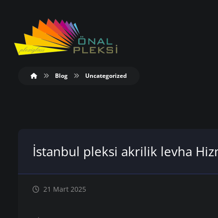
Blog
Uncategorized
İstanbul pleksi akrilik levha Hi
21 Mart 2025