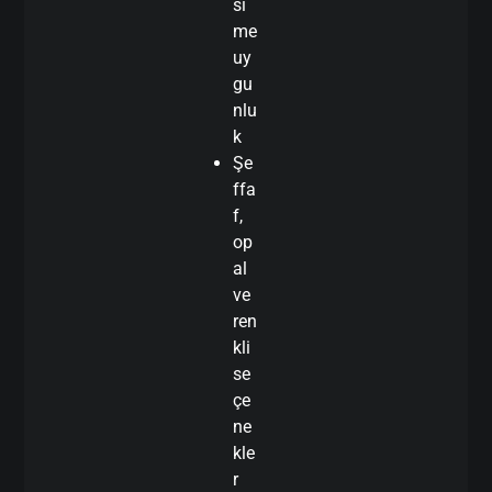
si
me
uy
gu
nlu
k
Şe
ffa
f,
op
al
ve
ren
kli
se
çe
ne
kle
r