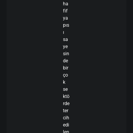
ha
fif
ya
pıs
ı
sa
ye
sin
de
bir
ço
k
se
ktö
rde
ter
cih
edi
len