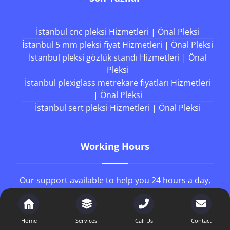
İstanbul cnc pleksi Hizmetleri | Önal Pleksi
İstanbul 5 mm pleksi fiyat Hizmetleri | Önal Pleksi
İstanbul pleksi gözlük standı Hizmetleri | Önal
Pleksi
İstanbul plexiglass metrekare fiyatları Hizmetleri
| Önal Pleksi
İstanbul sert pleksi Hizmetleri | Önal Pleksi
Working Hours
Our support available to help you 24 hours a day,
seven days a week.
8AM - 4PM
Monday to Friday
Home
Services
Call Us
Contact