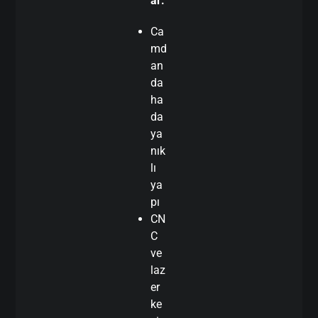
ar:
Ca
md
an
da
ha
da
ya
nık
lı
ya
pı
CN
C
ve
laz
er
ke