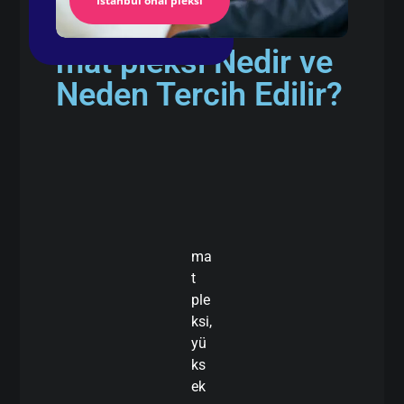
İstanbul önal pleksi
mat pleksi Nedir ve
Neden Tercih Edilir?
ma
t
ple
ksi,
yü
ks
ek