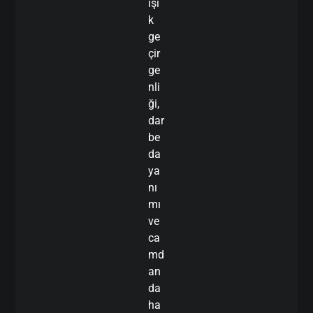
ışı
k
ge
çir
ge
nli
ği,
dar
be
da
ya
nı
mı
ve
ca
md
an
da
ha