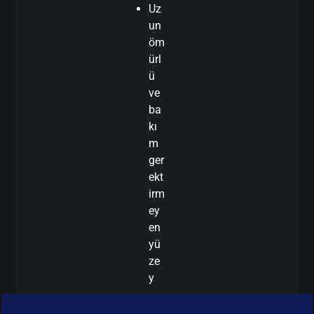
Uz
un
öm
ürl
ü
ve
ba
kı
m
ger
ekt
irm
ey
en
yü
ze
y