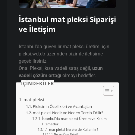
İstanbul mat pleksi Siparişi
ve İletişim
İstanbul’da güvenilir mat pleksi üretimi için
pleksi.web.tr üzerinden bizimle iletişime
geçebilirsiniz.
Önal Pleksi, kısa vadeli satış değil,
uzun
vadeli çözüm ortağı
olmayı hedefler.
İÇINDEKILER
mat pleksi
Pleksinin Özellikleri ve Avantajları
mat pleksi Nedir ve Neden Tercih Edilir?
İstanbul’da mat pleksi Üretim ve Kesim
Hizmetleri
mat pleksi Nerelerde Kullanılır?
Neden Önal Pleksi?