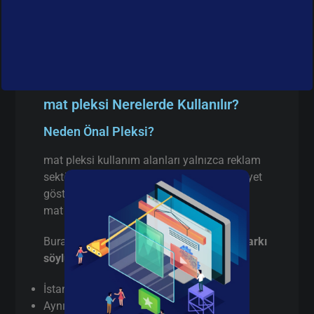
mat pleksi Nerelerde Kullanılır?
Neden Önal Pleksi?
mat pleksi kullanım alanları yalnızca reklam
sektörüyle sınırlı değildir. İstanbul’da faaliyet
gösteren birçok firma aşağıdaki alanlarda
mat pleksi tercih etmektedir:
Burada pazarlama yapmıyorum,
gerçek farkı
söylüyorum
:
İstanbul’da
gerçek üretici
(aracı değil)
Aynı gün / hızlı terminli mat pleksi kesim