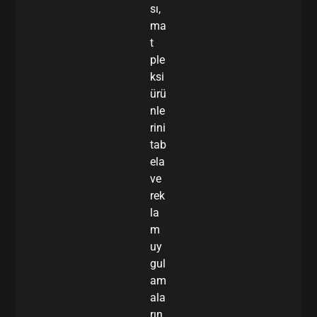
sı,
ma
t
ple
ksi
ürü
nle
rini
tab
ela
ve
rek
la
m
uy
gul
am
ala
rın