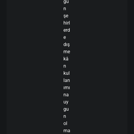
ğu
n
şe
hirl
erd
e
dış
me
kâ
n
kul
lan
ımı
na
uy
gu
n
ol
ma