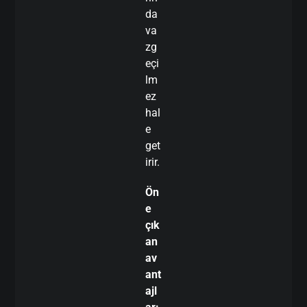
da
va
zg
eçi
lm
ez
hal
e
get
irir.
Ön
e
çık
an
av
ant
ajl