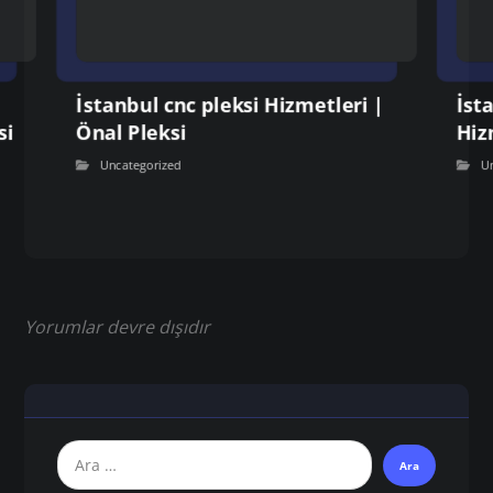
İstanbul cnc pleksi Hizmetleri |
İst
si
Önal Pleksi
Hiz
Uncategorized
U
Yorumlar devre dışıdır