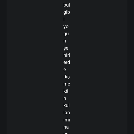
bul
gib
i
yo
ğu
n
şe
hirl
erd
e
dış
me
kâ
n
kul
lan
ımı
na