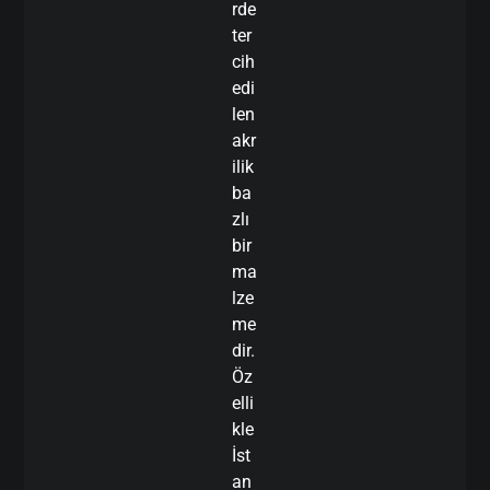
rde
ter
cih
edi
len
akr
ilik
ba
zlı
bir
ma
lze
me
dir.
Öz
elli
kle
İst
an