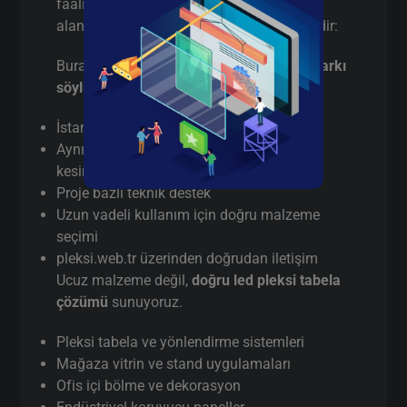
faaliyet gösteren birçok firma aşağıdaki
alanlarda led pleksi tabela tercih etmektedir:
Burada pazarlama yapmıyorum,
gerçek farkı
söylüyorum
:
İstanbul’da
gerçek üretici
(aracı değil)
Aynı gün / hızlı terminli led pleksi tabela
kesim
Proje bazlı teknik destek
Uzun vadeli kullanım için doğru malzeme
seçimi
pleksi.web.tr üzerinden doğrudan iletişim
Ucuz malzeme değil,
doğru led pleksi tabela
çözümü
sunuyoruz.
Pleksi tabela ve yönlendirme sistemleri
Mağaza vitrin ve stand uygulamaları
Ofis içi bölme ve dekorasyon