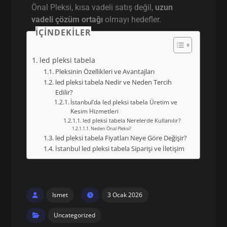
Önal Pleksi, kısa vadeli satış değil,
uzun
vadeli çözüm ortağı
olmayı hedefler.
İÇINDEKILER
led pleksi tabela
Pleksinin Özellikleri ve Avantajları
led pleksi tabela Nedir ve Neden Tercih
Edilir?
İstanbul’da led pleksi tabela Üretim ve
Kesim Hizmetleri
led pleksi tabela Nerelerde Kullanılır?
Neden Önal Pleksi?
led pleksi tabela Fiyatları Neye Göre Değişir?
İstanbul led pleksi tabela Siparişi ve İletişim
Ismet
3 Ocak 2026
Uncategorized