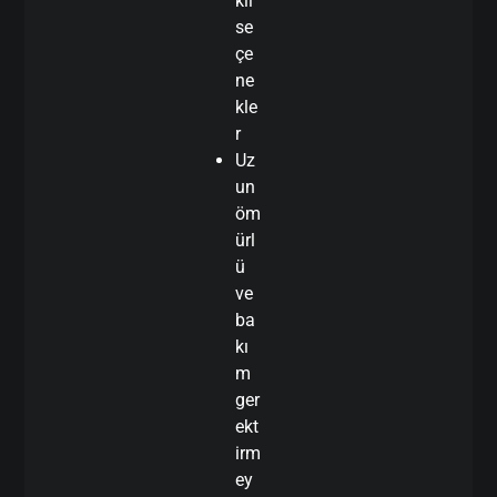
kli
se
çe
ne
kle
r
Uz
un
öm
ürl
ü
ve
ba
kı
m
ger
ekt
irm
ey