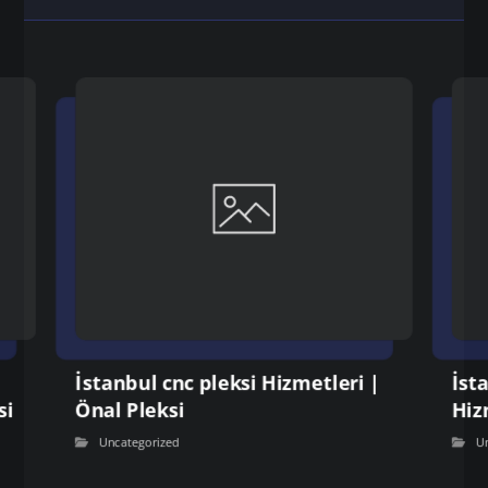
İstanbul cnc pleksi Hizmetleri |
İst
si
Önal Pleksi
Hiz
Uncategorized
U