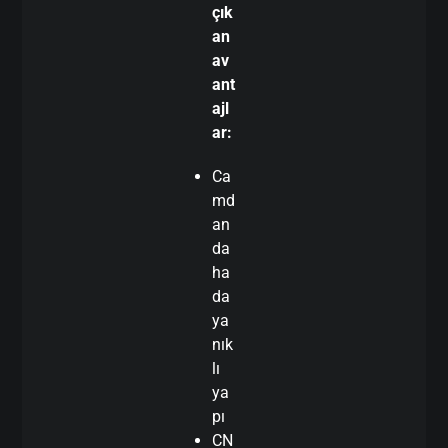
çık
an
av
ant
ajl
ar:
Ca
md
an
da
ha
da
ya
nık
lı
ya
pı
CN