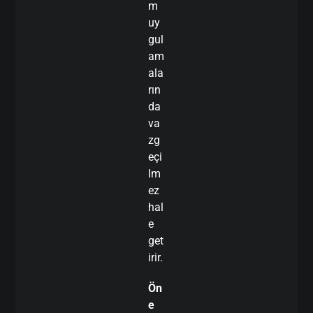
m
uy
gul
am
ala
rın
da
va
zg
eçi
lm
ez
hal
e
get
irir.
Ön
e