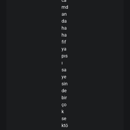
ca
md
an
da
ha
ha
fif
ya
pıs
ı
sa
ye
sin
de
bir
ço
k
se
ktö