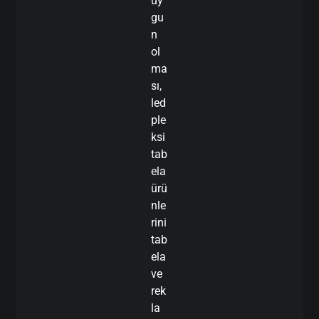
uy
gu
n
ol
ma
sı,
led
ple
ksi
tab
ela
ürü
nle
rini
tab
ela
ve
rek
la