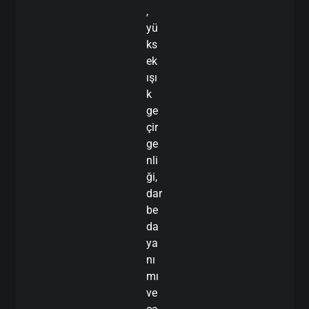
,
yü
ks
ek
ışı
k
ge
çir
ge
nli
ği,
dar
be
da
ya
nı
mı
ve