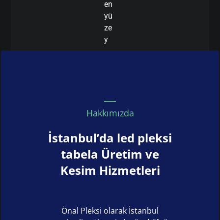
en
yü
ze
y
Hakkımızda
İstanbul’da led pleksi
tabela Üretim ve
Kesim Hizmetleri
Önal Pleksi olarak İstanbul