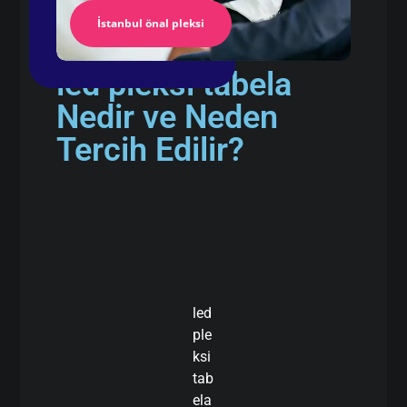
İstanbul önal pleksi
led pleksi tabela
Nedir ve Neden
Tercih Edilir?
led
ple
ksi
tab
ela