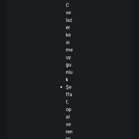
C
ve
laz
er
ke
si
me
uy
gu
nlu
k
Şe
ffa
f,
op
al
ve
ren