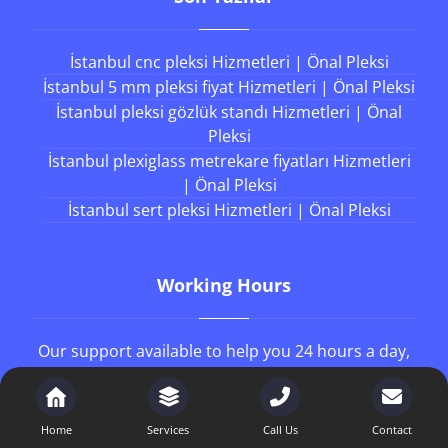
İstanbul cnc pleksi Hizmetleri | Önal Pleksi
İstanbul 5 mm pleksi fiyat Hizmetleri | Önal Pleksi
İstanbul pleksi gözlük standı Hizmetleri | Önal
Pleksi
İstanbul plexiglass metrekare fiyatları Hizmetleri
| Önal Pleksi
İstanbul sert pleksi Hizmetleri | Önal Pleksi
Working Hours
Our support available to help you 24 hours a day,
seven days a week.
8AM - 4PM
Monday to Friday
Home
Services
Call Us
Contact