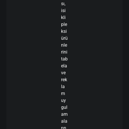
sı,
isi
kli
ple
ksi
ürü
nle
rini
tab
ela
ve
rek
la
m
uy
gul
am
ala
rın