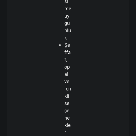
si
me
uy
gu
nlu
k
Şe
ffa
f,
op
al
ve
ren
kli
se
çe
ne
kle
r