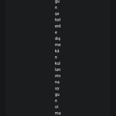
ğu
n
şe
hirl
erd
e
dış
me
kâ
n
kul
lan
ımı
na
uy
gu
n
ol
ma