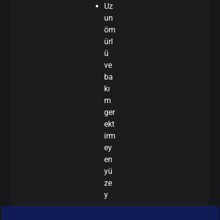
Uz
un
öm
ürl
ü
ve
ba
kı
m
ger
ekt
irm
ey
en
yü
ze
y