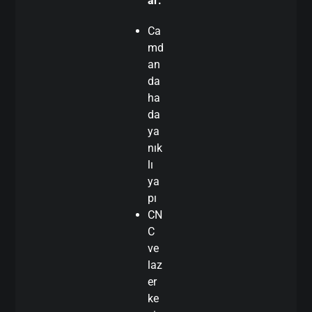
ar:
Ca
md
an
da
ha
da
ya
nık
lı
ya
pı
CN
C
ve
laz
er
ke