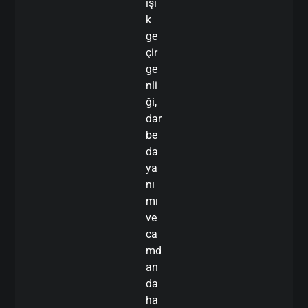
ışı
k
ge
çir
ge
nli
ği,
dar
be
da
ya
nı
mı
ve
ca
md
an
da
ha