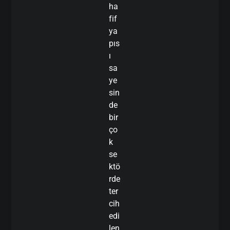
ha
fif
ya
pıs
ı
sa
ye
sin
de
bir
ço
k
se
ktö
rde
ter
cih
edi
len