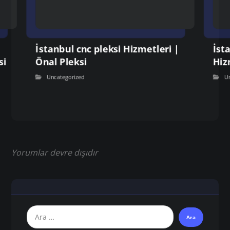
İstanbul cnc pleksi Hizmetleri |
İst
si
Önal Pleksi
Hiz
Uncategorized
U
Yorumlar devre dışıdır