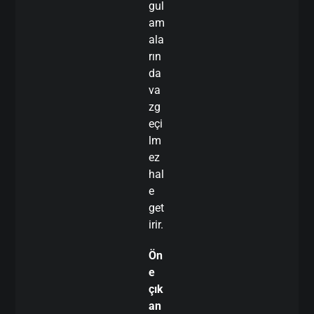
gul
am
ala
rın
da
va
zg
eçi
lm
ez
hal
e
get
irir.
Ön
e
çık
an