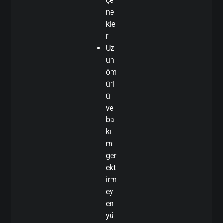
çe
ne
kle
r
Uz
un
öm
ürl
ü
ve
ba
kı
m
ger
ekt
irm
ey
en
yü