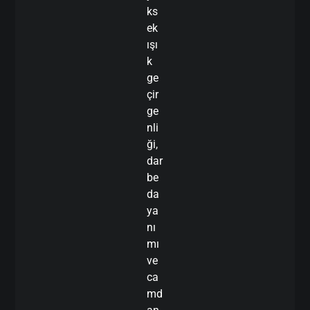
ks
ek
ışı
k
ge
çir
ge
nli
ği,
dar
be
da
ya
nı
mı
ve
ca
md