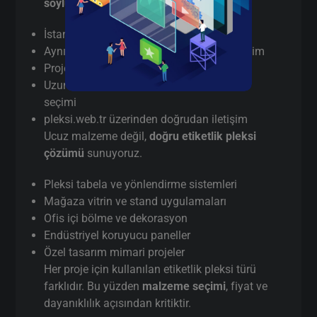
söylüyorum
:
İstanbul’da
gerçek üretici
(aracı değil)
Aynı gün / hızlı terminli etiketlik pleksi kesim
Proje bazlı teknik destek
Uzun vadeli kullanım için doğru malzeme
seçimi
pleksi.web.tr üzerinden doğrudan iletişim
Ucuz malzeme değil,
doğru etiketlik pleksi
çözümü
sunuyoruz.
Pleksi tabela ve yönlendirme sistemleri
Mağaza vitrin ve stand uygulamaları
Ofis içi bölme ve dekorasyon
Endüstriyel koruyucu paneller
Özel tasarım mimari projeler
Her proje için kullanılan etiketlik pleksi türü
farklıdır. Bu yüzden
malzeme seçimi
, fiyat ve
dayanıklılık açısından kritiktir.