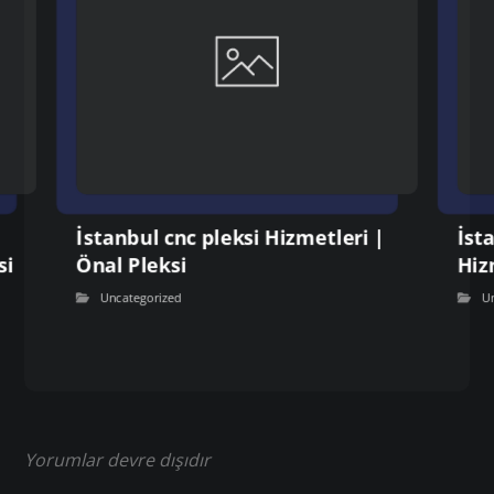
İstanbul cnc pleksi Hizmetleri |
İst
si
Önal Pleksi
Hiz
Uncategorized
U
Yorumlar devre dışıdır