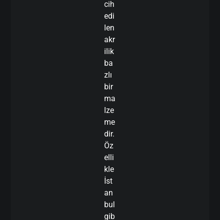
cih
edi
len
akr
ilik
ba
zlı
bir
ma
lze
me
dir.
Öz
elli
kle
İst
an
bul
gib