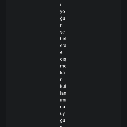
i
yo
ğu
n
şe
hirl
erd
e
dış
me
kâ
n
kul
lan
ımı
na
uy
gu