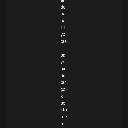
an
da
ha
ha
fif
ya
pıs
ı
sa
ye
sin
de
bir
ço
k
se
ktö
rde
ter