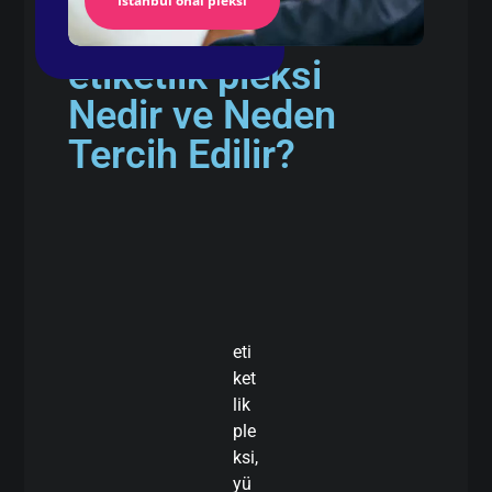
İstanbul önal pleksi
etiketlik pleksi
Nedir ve Neden
Tercih Edilir?
eti
ket
lik
ple
ksi,
yü