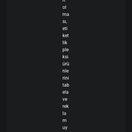
n
ol
ma
sı,
eti
ket
lik
ple
ksi
ürü
nle
rini
tab
ela
ve
rek
la
m
uy