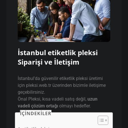
İstanbul etiketlik pleksi
Siparişi ve İletişim
İstanbul’da güvenilir etiketlik pleksi üretimi
için pleksi.web.tr üzerinden bizimle iletişime
geçebilirsiniz.
Önal Pleksi, kısa vadeli satış değil,
uzun
vadeli çözüm ortağı
olmayı hedefler.
İÇINDEKILER