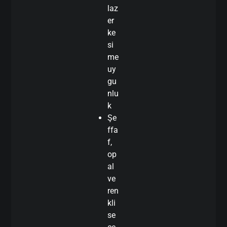
laz
er
ke
si
me
uy
gu
nlu
k
Şe
ffa
f,
op
al
ve
ren
kli
se