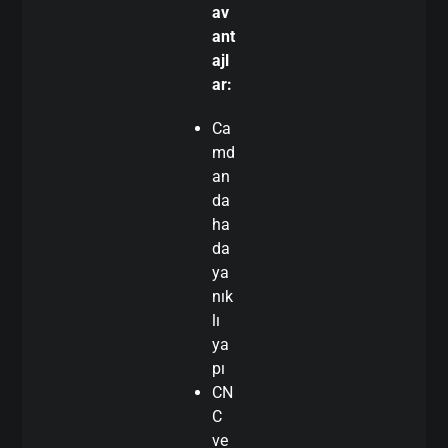
av
ant
ajl
ar:
Ca
md
an
da
ha
da
ya
nık
lı
ya
pı
CN
C
ve