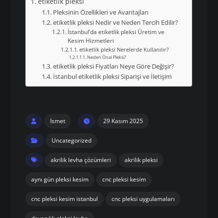
etiketlik pleksi
Pleksinin Özellikleri ve Avantajları
etiketlik pleksi Nedir ve Neden Tercih Edilir?
İstanbul’da etiketlik pleksi Üretim ve
Kesim Hizmetleri
etiketlik pleksi Nerelerde Kullanılır?
Neden Önal Pleksi?
etiketlik pleksi Fiyatları Neye Göre Değişir?
İstanbul etiketlik pleksi Siparişi ve İletişim
Ismet
29 Kasım 2025
Uncategorized
akrilik levha çözümleri
akrilik pleksi
aynı gün pleksi kesim
cnc pleksi kesim
cnc pleksi kesim istanbul
cnc pleksi uygulamaları