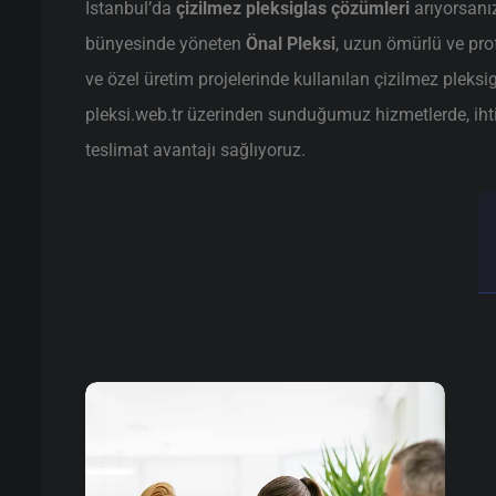
İstanbul’da
çizilmez pleksiglas çözümleri
arıyorsanı
bünyesinde yöneten
Önal Pleksi
, uzun ömürlü ve pr
ve özel üretim projelerinde kullanılan çizilmez pleksi
pleksi.web.tr üzerinden sunduğumuz hizmetlerde, ihtiya
teslimat avantajı sağlıyoruz.