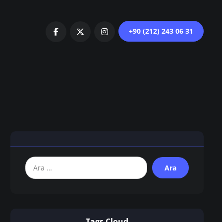
+90 (212) 243 06 31
Tags Cloud