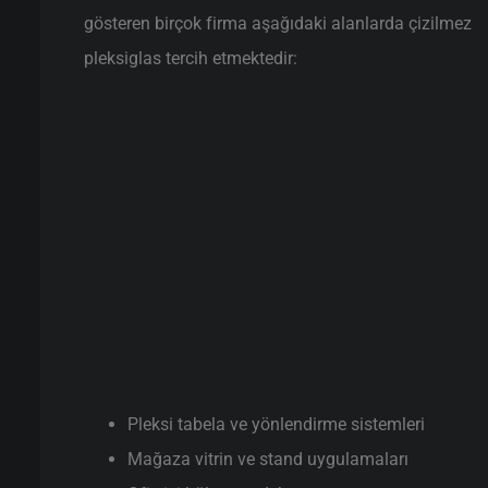
gösteren birçok firma aşağıdaki alanlarda çizilmez
pleksiglas tercih etmektedir:
Pleksi tabela ve yönlendirme sistemleri
Mağaza vitrin ve stand uygulamaları