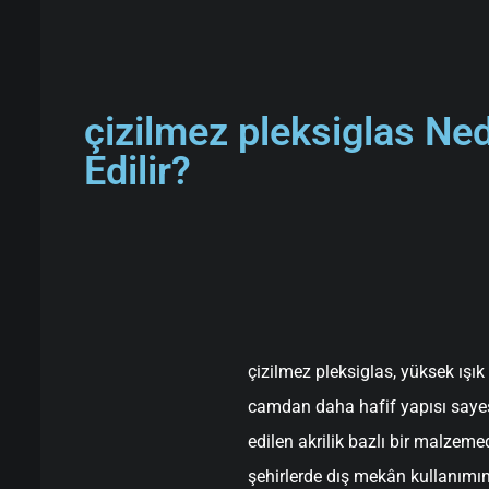
çizilmez pleksiglas Ne
Edilir?
çizilmez pleksiglas, yüksek ışık
camdan daha hafif yapısı sayes
edilen akrilik bazlı bir malzemed
şehirlerde dış mekân kullanımı