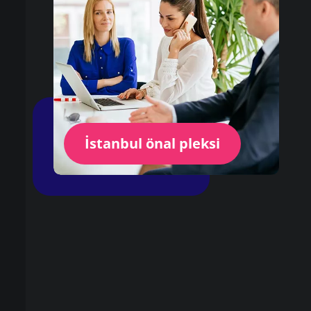
İstanbul önal pleksi