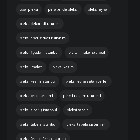
opal pleksi
perakende pleksi
pleksi ayna
pleksi dekoratif ürünler
pleksi endüstriyel kullanım
pleksi fiyatları istanbul
pleksi imalat istanbul
pleksi imalatı
pleksi kesim
pleksi kesim istanbul
pleksi levha satan yerler
pleksi proje üretimi
pleksi reklam ürünleri
pleksi sipariş istanbul
pleksi tabela
pleksi tabela istanbul
pleksi tabela sistemleri
pleksi üretici firma istanbul