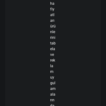
ha
fiy
atl
arı
ürü
nle
rini
tab
ela
ve
rek
la
m
uy
gul
am
ala
rın
da