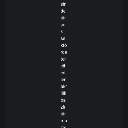
sin
de
bir
ço
k
se
ktö
rde
ter
cih
edi
len
akr
ilik
ba
zlı
bir
ma
lze