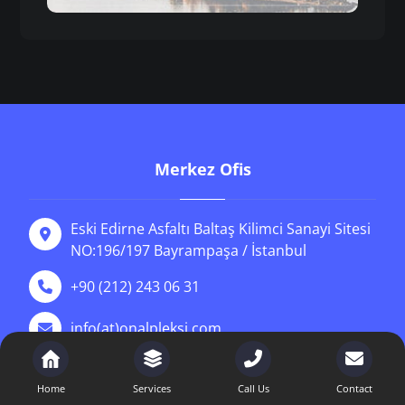
Merkez Ofis
Eski Edirne Asfaltı Baltaş Kilimci Sanayi Sitesi
NO:196/197 Bayrampaşa / İstanbul
+90 (212) 243 06 31
info(at)onalpleksi.com
https://onalpleksi.com
Home
Services
Call Us
Contact