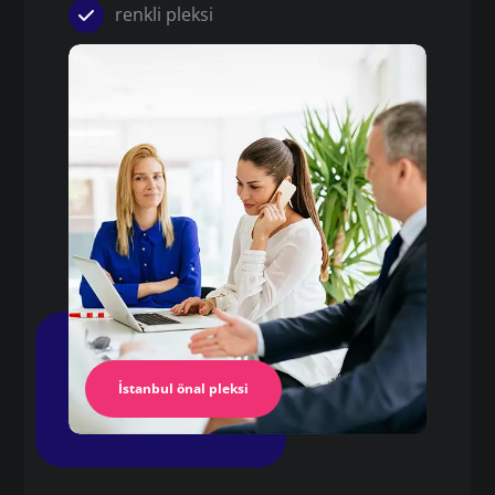
renkli pleksi
Pleksi
çekme akrilik levha fiyatları
Pleksi Masa
İstanbul Pleksi
İstanbul önal pleksi