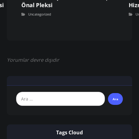
si
Önal Pleksi
Hiz
Uncategorized
U
Yorumlar devre dışıdır
Tags Cloud