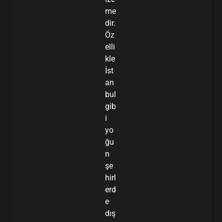
me
dir.
Öz
elli
kle
İst
an
bul
gib
i
yo
ğu
n
şe
hirl
erd
e
dış