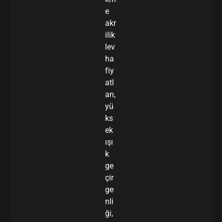
e
akr
ilik
lev
ha
fiy
atl
arı,
yü
ks
ek
ışı
k
ge
çir
ge
nli
ği,