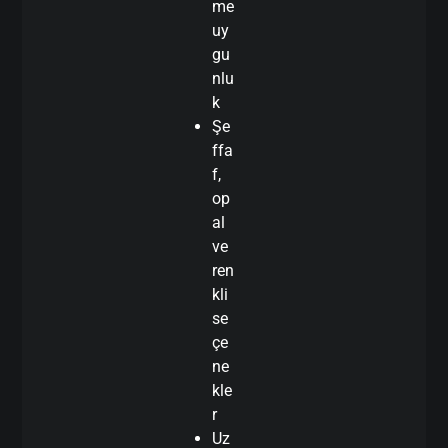
me
uy
gu
nlu
k
Şe
ffa
f,
op
al
ve
ren
kli
se
çe
ne
kle
r
Uz