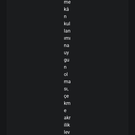
me
kâ
n
kul
lan
ımı
na
uy
gu
n
ol
ma
sı,
çe
km
e
akr
ilik
lev