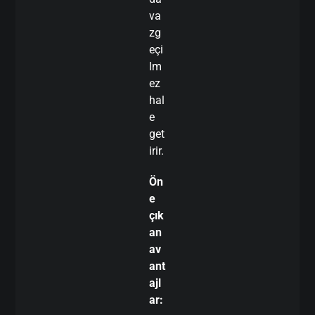
va
zg
eçi
lm
ez
hal
e
get
irir.
Ön
e
çık
an
av
ant
ajl
ar: