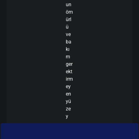
un
öm
ürl
ü
ve
ba
kı
m
ger
ekt
irm
ey
en
yü
ze
y