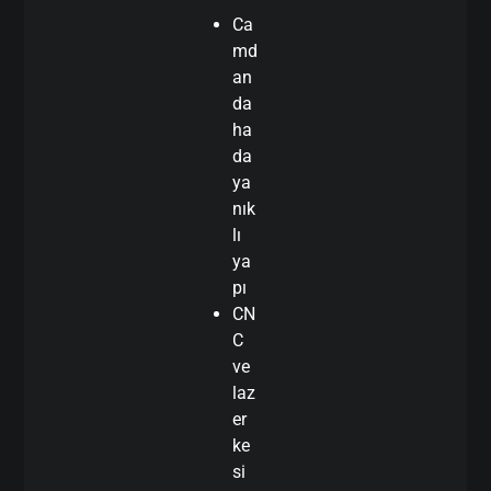
Ca
md
an
da
ha
da
ya
nık
lı
ya
pı
CN
C
ve
laz
er
ke
si