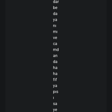
dar
be
da
ya
nı
mı
ve
ca
md
an
da
ha
ha
fif
ya
pıs
ı
sa
ye