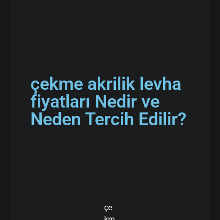
çekme akrilik levha
fiyatları Nedir ve
Neden Tercih Edilir?
çe
km