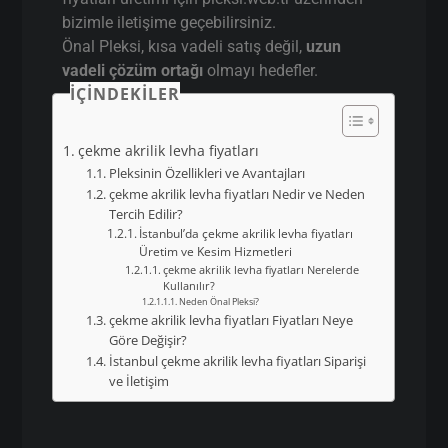
bizimle iletişime geçebilirsiniz.
Önal Pleksi, kısa vadeli satış değil,
uzun
vadeli çözüm ortağı
olmayı hedefler.
İÇINDEKILER
çekme akrilik levha fiyatları
Pleksinin Özellikleri ve Avantajları
çekme akrilik levha fiyatları Nedir ve Neden
Tercih Edilir?
İstanbul’da çekme akrilik levha fiyatları
Üretim ve Kesim Hizmetleri
çekme akrilik levha fiyatları Nerelerde
Kullanılır?
Neden Önal Pleksi?
çekme akrilik levha fiyatları Fiyatları Neye
Göre Değişir?
İstanbul çekme akrilik levha fiyatları Siparişi
ve İletişim