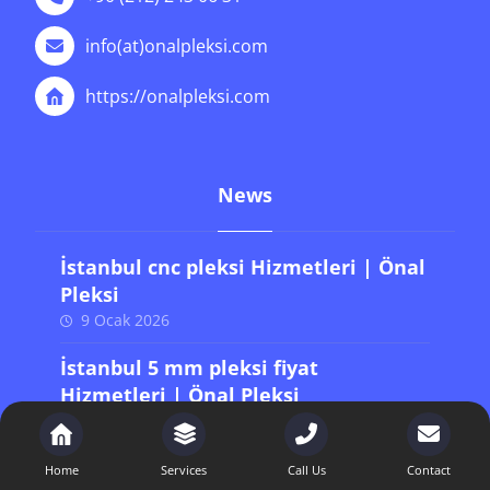
info(at)onalpleksi.com
https://onalpleksi.com
News
İstanbul cnc pleksi Hizmetleri | Önal
Pleksi
9 Ocak 2026
İstanbul 5 mm pleksi fiyat
Hizmetleri | Önal Pleksi
9 Ocak 2026
Home
Services
Call Us
Contact