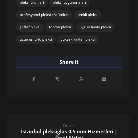
pleksi ürünleri
pleksi uygulamaları
profesyonel pleksi çözümleri
renkli pleksi
şeffaf pleksi
toptan pleksi
uygun fiyatlı pleksi
uzun ömürlü pleksi
yüksek kaliteli pleksi
Önceki
İstanbul pleksiglas 0.5 mm Hizmetleri |