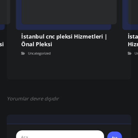
İstanbul cnc pleksi Hizmetleri |
İst
si
Önal Pleksi
Hiz
Uncategorized
U
Yorumlar devre dışıdır