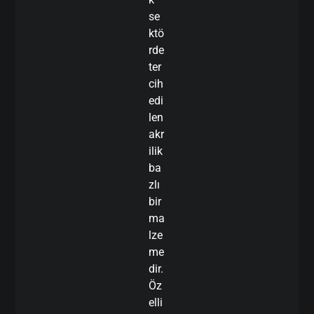
se
ktö
rde
ter
cih
edi
len
akr
ilik
ba
zlı
bir
ma
lze
me
dir.
Öz
elli