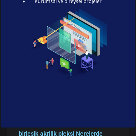
Kurumsal ve bireysel projeler
birleşik akrilik pleksi Nerelerde