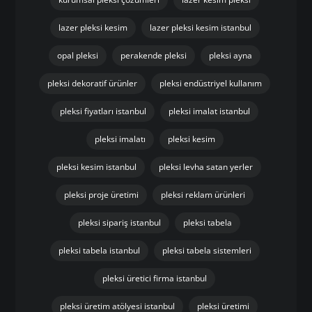
lazer pleksi kesim
lazer pleksi kesim istanbul
opal pleksi
perakende pleksi
pleksi ayna
pleksi dekoratif ürünler
pleksi endüstriyel kullanım
pleksi fiyatları istanbul
pleksi imalat istanbul
pleksi imalatı
pleksi kesim
pleksi kesim istanbul
pleksi levha satan yerler
pleksi proje üretimi
pleksi reklam ürünleri
pleksi sipariş istanbul
pleksi tabela
pleksi tabela istanbul
pleksi tabela sistemleri
pleksi üretici firma istanbul
pleksi üretim atölyesi istanbul
pleksi üretimi