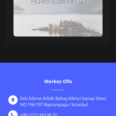
Merkez Ofis
Eski Edirne Asfaltı Baltaş Kilimci Sanayi Sitesi
NO:196/197 Bayrampaşa / İstanbul
+90 (212) 243 06 31