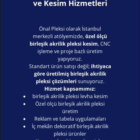
ve Kesim Hizmetleri
Önal Pleksi olarak İstanbul
merkezli atölyemizde,
özel ölçü
birleşik akrilik pleksi kesim
, CNC
işleme ve proje bazlı üretim
yapıyoruz.
Standart ürün satışı değil;
ihtiyaca
göre üretilmiş birleşik akrilik
pleksi çözümleri
sunuyoruz.
Hizmet kapsamımız:
birleşik akrilik pleksi levha kesim
Özel ölçü birleşik akrilik pleksi
üretim
Reklam ve tabela uygulamaları
İç mekân dekoratif birleşik akrilik
pleksi ürünler