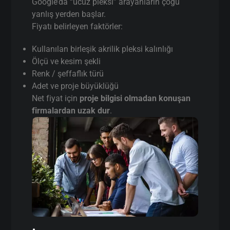
Google’da “ucuz pleksi” arayanların çoğu
yanlış yerden başlar.
Fiyatı belirleyen faktörler:
Kullanılan birleşik akrilik pleksi kalınlığı
Ölçü ve kesim şekli
Renk / şeffaflık türü
Adet ve proje büyüklüğü
Net fiyat için
proje bilgisi olmadan konuşan
firmalardan uzak dur
.