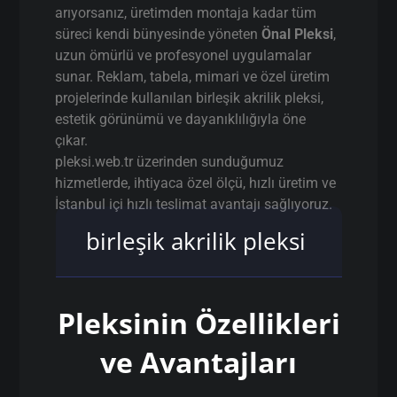
arıyorsanız, üretimden montaja kadar tüm
süreci kendi bünyesinde yöneten
Önal Pleksi
,
uzun ömürlü ve profesyonel uygulamalar
sunar. Reklam, tabela, mimari ve özel üretim
projelerinde kullanılan birleşik akrilik pleksi,
estetik görünümü ve dayanıklılığıyla öne
çıkar.
pleksi.web.tr üzerinden sunduğumuz
hizmetlerde, ihtiyaca özel ölçü, hızlı üretim ve
İstanbul içi hızlı teslimat avantajı sağlıyoruz.
birleşik akrilik pleksi
Pleksinin Özellikleri
ve Avantajları