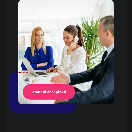
Pleksi
birleşik akrilik pleksi
Pleksi Masa
İstanbul Pleksi
İstanbul önal pleksi