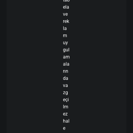
ela
ve
rek
la
m
uy
gul
am
ala
rın
da
va
zg
eçi
lm
ez
hal
e