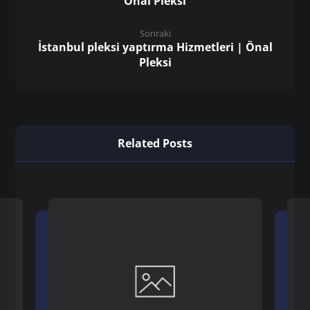
Önal Pleksi
Sonraki
İstanbul pleksi yaptırma Hizmetleri | Önal
Pleksi
Related Posts