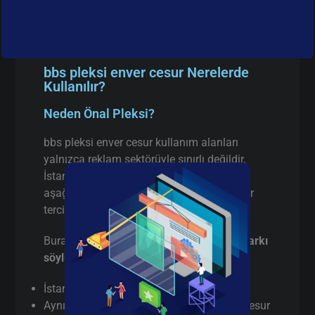
bbs pleksi enver cesur Nerelerde
Kullanılır?
Neden Önal Pleksi?
bbs pleksi enver cesur kullanım alanları
yalnızca reklam sektörüyle sınırlı değildir.
İstanbul’da faaliyet gösteren birçok firma
aşağıdaki alanlarda bbs pleksi enver cesur
tercih etmektedir:
Burada pazarlama yapmıyorum,
gerçek farkı
söylüyorum
:
İstanbul’da
gerçek üretici
(aracı değil)
Aynı gün / hızlı terminli bbs pleksi enver cesur