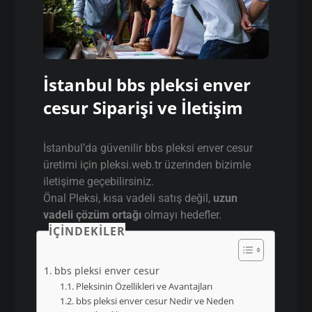
İstanbul bbs pleksi enver
cesur Siparişi ve İletişim
İstanbul’da güvenilir bbs pleksi enver cesur
üretimi için pleksi.web.tr üzerinden bizimle
iletişime geçebilirsiniz.
Önal Pleksi, kısa vadeli satış değil,
uzun
vadeli çözüm ortağı
olmayı hedefler.
İÇINDEKILER
bbs pleksi enver cesur
Pleksinin Özellikleri ve Avantajları
bbs pleksi enver cesur Nedir ve Neden