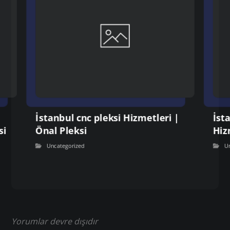
İstanbul cnc pleksi Hizmetleri |
İst
si
Önal Pleksi
Hiz
Uncategorized
U
Yorumlar devre dışıdır