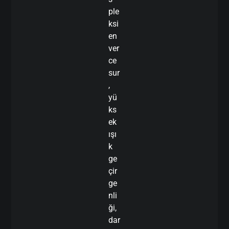
ple
ksi
en
ver
ce
sur
,
yü
ks
ek
ışı
k
ge
çir
ge
nli
ği,
dar