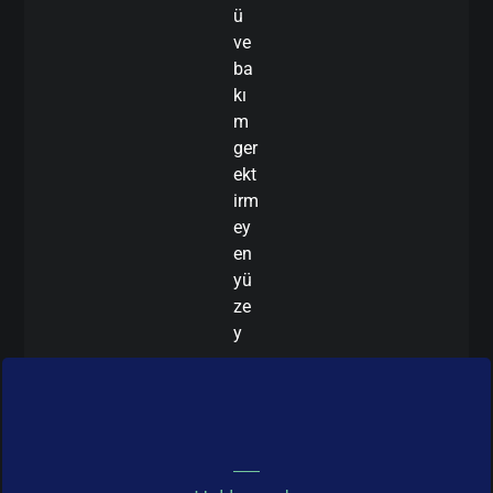
ü
ve
ba
kı
m
ger
ekt
irm
ey
en
yü
ze
y