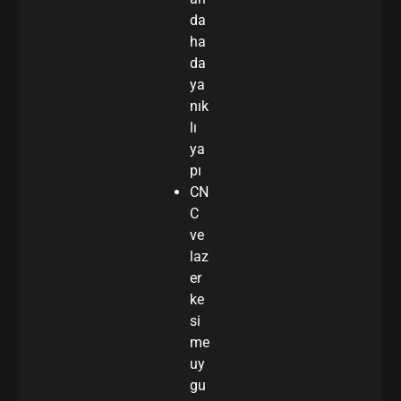
da
ha
da
ya
nık
lı
ya
pı
CN
C
ve
laz
er
ke
si
me
uy
gu