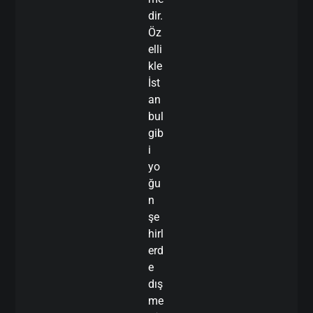
dir.
Öz
elli
kle
İst
an
bul
gib
i
yo
ğu
n
şe
hirl
erd
e
dış
me