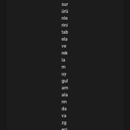
sur
ürü
nle
rini
tab
ela
ve
rek
la
m
uy
gul
am
ala
rın
da
va
zg
eçi