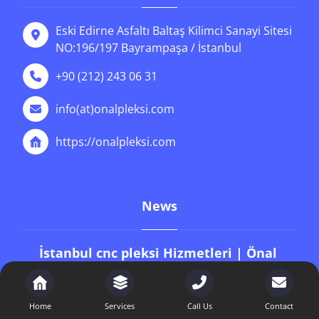
Eski Edirne Asfaltı Baltaş Kilimci Sanayi Sitesi
NO:196/197 Bayrampaşa / İstanbul
+90 (212) 243 06 31
info(at)onalpleksi.com
https://onalpleksi.com
News
İstanbul cnc pleksi Hizmetleri | Önal
Pleksi
9 Ocak 2026
Home
Services
Call Us
Contact
İstanbul 5 mm pleksi fiyat