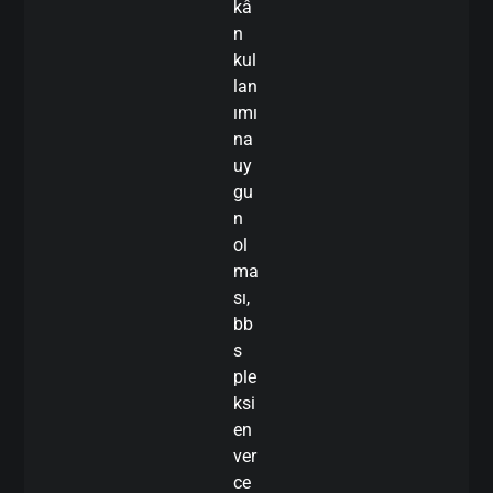
kâ
n
kul
lan
ımı
na
uy
gu
n
ol
ma
sı,
bb
s
ple
ksi
en
ver
ce