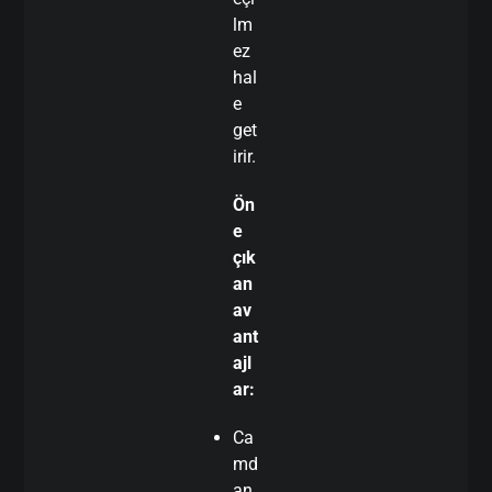
lm
ez
hal
e
get
irir.
Ön
e
çık
an
av
ant
ajl
ar:
Ca
md
an