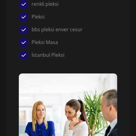
renkli pleksi
Pleksi
bbs pleksi enver cesur
Pleksi Masa
İstanbul Pleksi