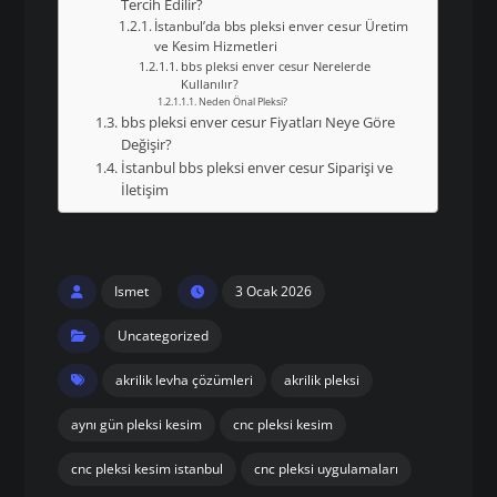
Tercih Edilir?
İstanbul’da bbs pleksi enver cesur Üretim
ve Kesim Hizmetleri
bbs pleksi enver cesur Nerelerde
Kullanılır?
Neden Önal Pleksi?
bbs pleksi enver cesur Fiyatları Neye Göre
Değişir?
İstanbul bbs pleksi enver cesur Siparişi ve
İletişim
Ismet
3 Ocak 2026
Uncategorized
akrilik levha çözümleri
akrilik pleksi
aynı gün pleksi kesim
cnc pleksi kesim
cnc pleksi kesim istanbul
cnc pleksi uygulamaları