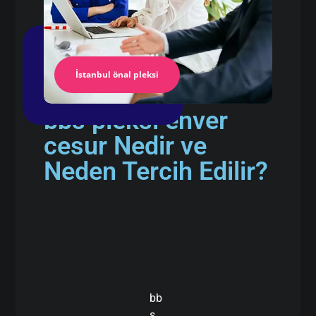
İstanbul önal pleksi
bbs pleksi enver
cesur Nedir ve
Neden Tercih Edilir?
bb
s