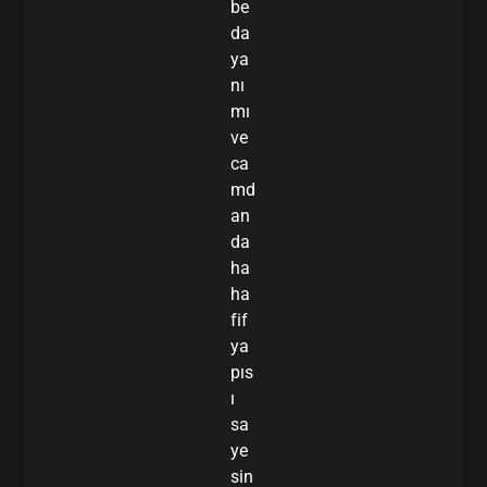
be
da
ya
nı
mı
ve
ca
md
an
da
ha
ha
fif
ya
pıs
ı
sa
ye
sin