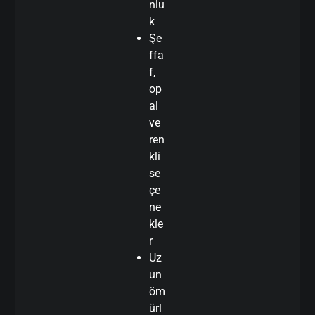
nlu
k
Şe
ffa
f,
op
al
ve
ren
kli
se
çe
ne
kle
r
Uz
un
öm
ürl