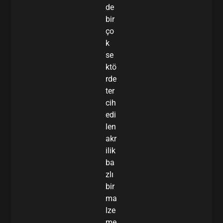
de
bir
ço
k
se
ktö
rde
ter
cih
edi
len
akr
ilik
ba
zlı
bir
ma
lze
me