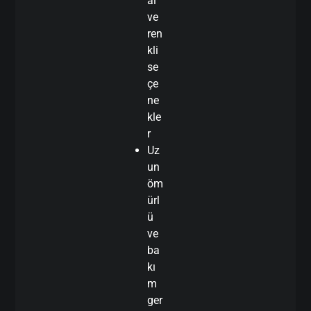
al
ve
ren
kli
se
çe
ne
kle
r
Uz
un
öm
ürl
ü
ve
ba
kı
m
ger