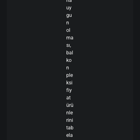
na
uy
gu
n
ol
ma
sı,
bal
ko
n
ple
ksi
fiy
at
ürü
nle
rini
tab
ela