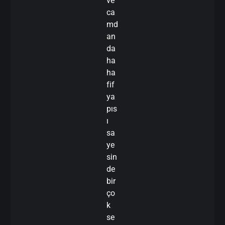
ve
ca
md
an
da
ha
ha
fif
ya
pıs
ı
sa
ye
sin
de
bir
ço
k
se