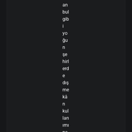
an
bul
gib
i
yo
ğu
n
şe
hirl
erd
e
dış
me
kâ
n
kul
lan
ımı