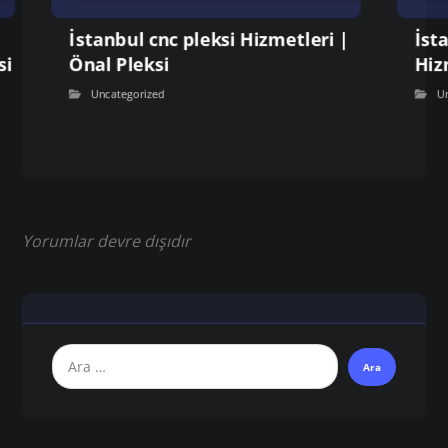
İstanbul cnc pleksi Hizmetleri |
İst
si
Önal Pleksi
Hiz
Uncategorized
U
Yorumlar devre dışıdır