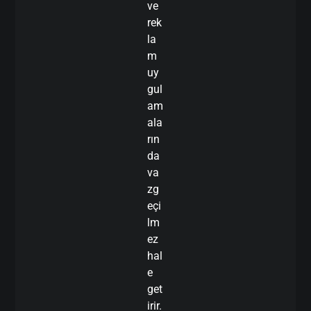
ve
rek
la
m
uy
gul
am
ala
rın
da
va
zg
eçi
lm
ez
hal
e
get
irir.