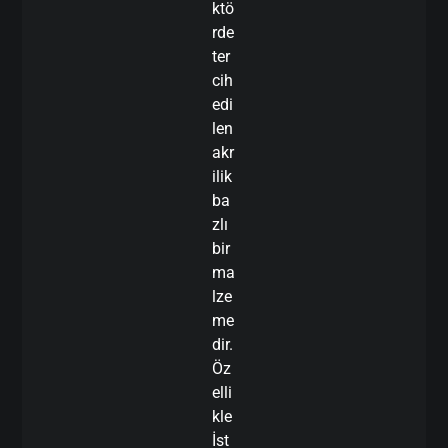
ktö
rde
ter
cih
edi
len
akr
ilik
ba
zlı
bir
ma
lze
me
dir.
Öz
elli
kle
İst