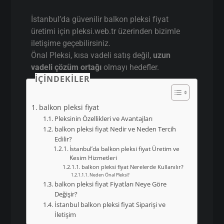
İstanbul’da güvenilir balkon pleksi fiyat
üretimi için pleksi.web.tr üzerinden bizimle
iletişime geçebilirsiniz.
Önal Pleksi, kısa vadeli satış değil,
uzun
vadeli çözüm ortağı
olmayı hedefler.
İÇINDEKILER
balkon pleksi fiyat
Pleksinin Özellikleri ve Avantajları
balkon pleksi fiyat Nedir ve Neden Tercih
Edilir?
İstanbul’da balkon pleksi fiyat Üretim ve
Kesim Hizmetleri
balkon pleksi fiyat Nerelerde Kullanılır?
Neden Önal Pleksi?
balkon pleksi fiyat Fiyatları Neye Göre
Değişir?
İstanbul balkon pleksi fiyat Siparişi ve
İletişim