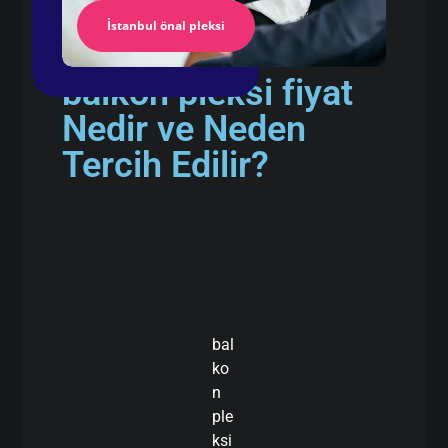
İstanbul önal pleksi
balkon pleksi fiyat
Nedir ve Neden
Tercih Edilir?
bal
ko
n
ple
ksi