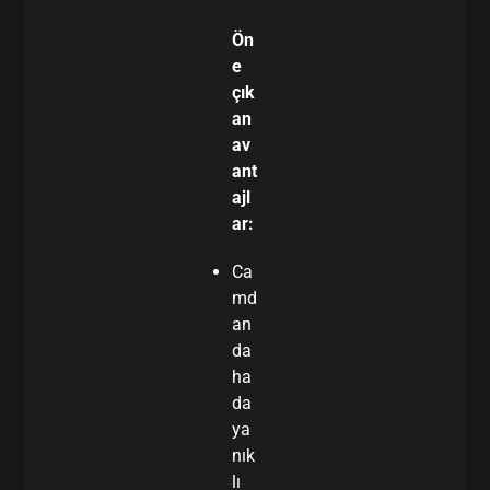
Ön
e
çık
an
av
ant
ajl
ar:
Ca
md
an
da
ha
da
ya
nık
lı