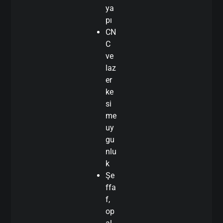
ya
pı
CN
C
ve
laz
er
ke
si
me
uy
gu
nlu
k
Şe
ffa
f,
op