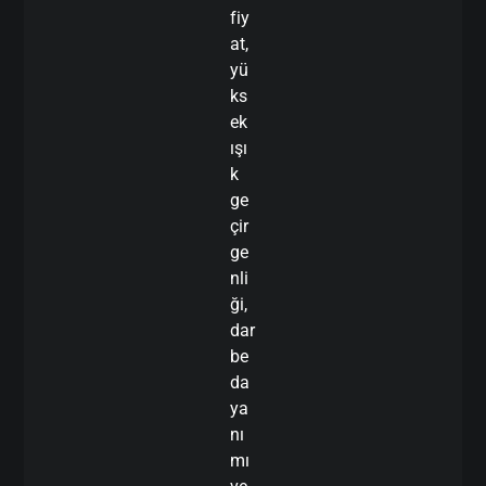
fiy
at,
yü
ks
ek
ışı
k
ge
çir
ge
nli
ği,
dar
be
da
ya
nı
mı