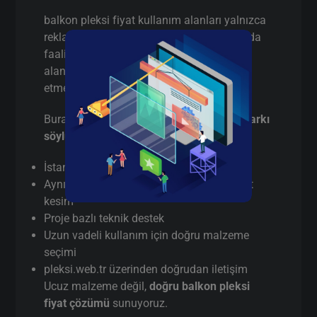
balkon pleksi fiyat kullanım alanları yalnızca
reklam sektörüyle sınırlı değildir. İstanbul’da
faaliyet gösteren birçok firma aşağıdaki
alanlarda balkon pleksi fiyat tercih
etmektedir:
Burada pazarlama yapmıyorum,
gerçek farkı
söylüyorum
:
İstanbul’da
gerçek üretici
(aracı değil)
Aynı gün / hızlı terminli balkon pleksi fiyat
kesim
Proje bazlı teknik destek
Uzun vadeli kullanım için doğru malzeme
seçimi
pleksi.web.tr üzerinden doğrudan iletişim
Ucuz malzeme değil,
doğru balkon pleksi
fiyat çözümü
sunuyoruz.