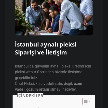
İstanbul aynalı pleksi
Siparişi ve İletişim
İstanbul’da güvenilir aynalı pleksi üretimi için
pleksi.web.tr üzerinden bizimle iletişime
geçebilirsiniz.
Önal Pleksi, kısa vadeli satış değil,
uzun
vadeli çözüm ortağı
olmayı hedefler.
İÇINDEKILER