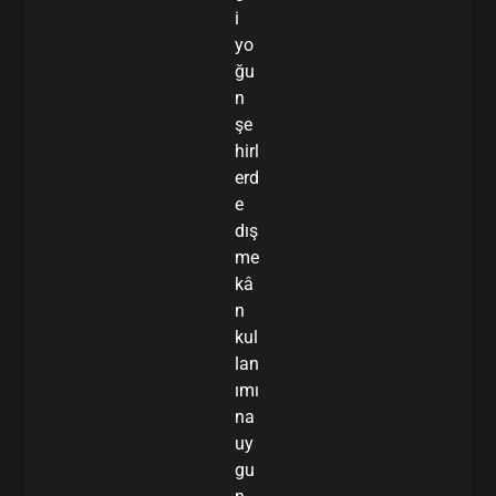
i
yo
ğu
n
şe
hirl
erd
e
dış
me
kâ
n
kul
lan
ımı
na
uy
gu