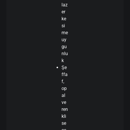
laz
er
ke
si
me
uy
gu
nlu
k
Şe
ffa
f,
op
al
ve
ren
kli
se