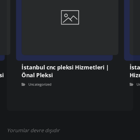
İstanbul cnc pleksi Hizmetleri |
İst
si
Önal Pleksi
Hiz
Uncategorized
U
Yorumlar devre dışıdır