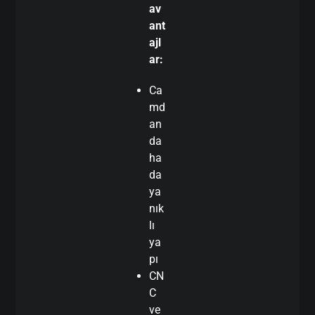
av
ant
ajl
ar:
Ca
md
an
da
ha
da
ya
nık
lı
ya
pı
CN
C
ve