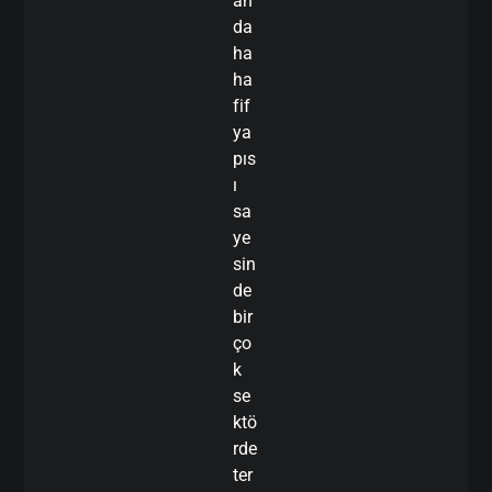
an
da
ha
ha
fif
ya
pıs
ı
sa
ye
sin
de
bir
ço
k
se
ktö
rde
ter