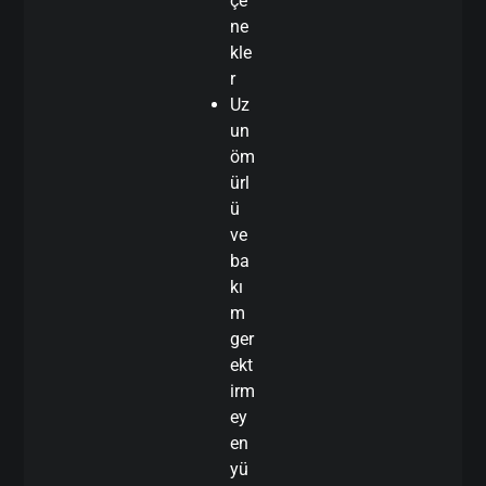
çe
ne
kle
r
Uz
un
öm
ürl
ü
ve
ba
kı
m
ger
ekt
irm
ey
en
yü