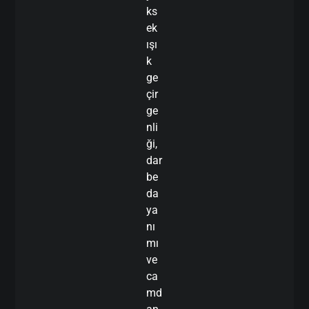
ks
ek
ışı
k
ge
çir
ge
nli
ği,
dar
be
da
ya
nı
mı
ve
ca
md