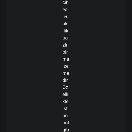
cih
edi
len
akr
ilik
ba
zlı
bir
ma
lze
me
dir.
Öz
elli
kle
İst
an
bul
gib