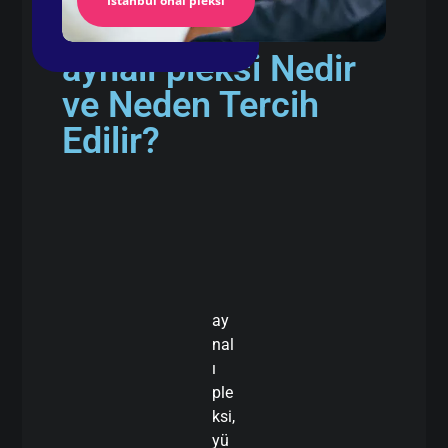
İstanbul önal pleksi
aynalı pleksi Nedir
ve Neden Tercih
Edilir?
ay
nal
ı
ple
ksi,
yü