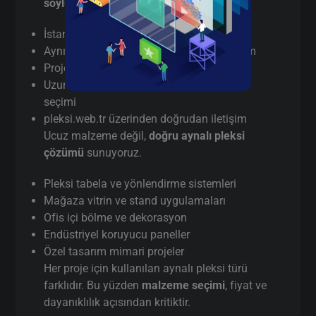
söylüyorum
:
İstanbul’da
gerçek üretici
(aracı değil)
Aynı gün / hızlı terminli aynalı pleksi kesim
Proje bazlı teknik destek
Uzun vadeli kullanım için doğru malzeme
seçimi
pleksi.web.tr üzerinden doğrudan iletişim
Ucuz malzeme değil,
doğru aynalı pleksi
çözümü
sunuyoruz.
Pleksi tabela ve yönlendirme sistemleri
Mağaza vitrin ve stand uygulamaları
Ofis içi bölme ve dekorasyon
Endüstriyel koruyucu paneller
Özel tasarım mimari projeler
Her proje için kullanılan aynalı pleksi türü
farklıdır. Bu yüzden
malzeme seçimi
, fiyat ve
dayanıklılık açısından kritiktir.