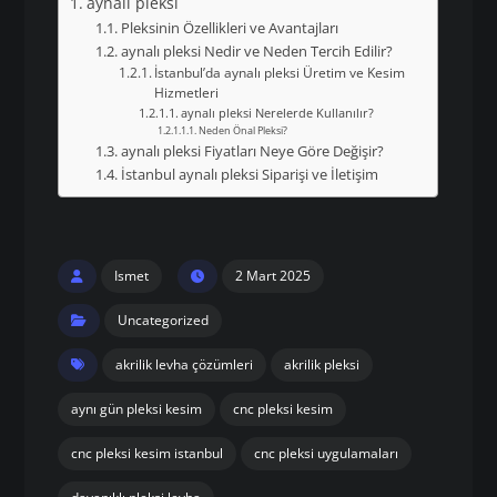
aynalı pleksi
Pleksinin Özellikleri ve Avantajları
aynalı pleksi Nedir ve Neden Tercih Edilir?
İstanbul’da aynalı pleksi Üretim ve Kesim
Hizmetleri
aynalı pleksi Nerelerde Kullanılır?
Neden Önal Pleksi?
aynalı pleksi Fiyatları Neye Göre Değişir?
İstanbul aynalı pleksi Siparişi ve İletişim
Ismet
2 Mart 2025
Uncategorized
akrilik levha çözümleri
akrilik pleksi
aynı gün pleksi kesim
cnc pleksi kesim
cnc pleksi kesim istanbul
cnc pleksi uygulamaları