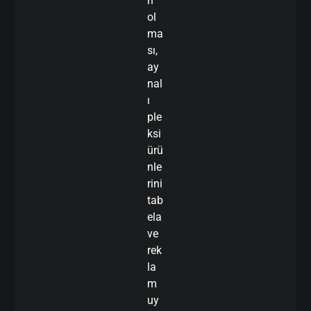
n
ol
ma
sı,
ay
nal
ı
ple
ksi
ürü
nle
rini
tab
ela
ve
rek
la
m
uy