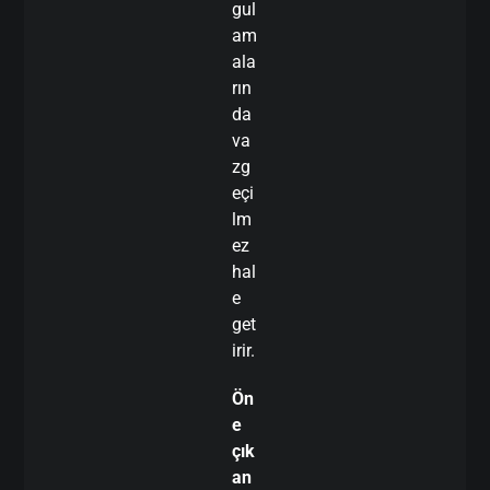
gul
am
ala
rın
da
va
zg
eçi
lm
ez
hal
e
get
irir.
Ön
e
çık
an