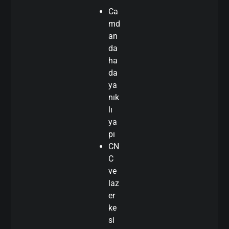
Ca
md
an
da
ha
da
ya
nık
lı
ya
pı
CN
C
ve
laz
er
ke
si