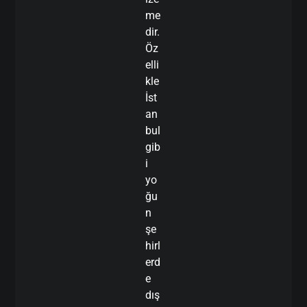
me
dir.
Öz
elli
kle
İst
an
bul
gib
i
yo
ğu
n
şe
hirl
erd
e
dış