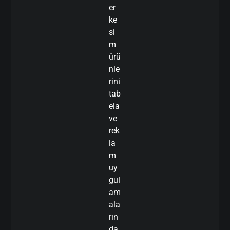
er
ke
si
m
ürü
nle
rini
tab
ela
ve
rek
la
m
uy
gul
am
ala
rın
da