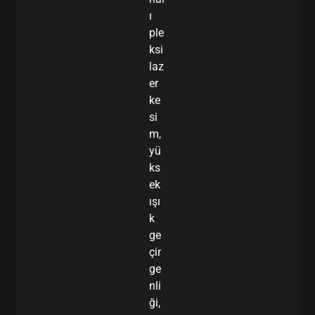
ı
ple
ksi
laz
er
ke
si
m,
yü
ks
ek
ışı
k
ge
çir
ge
nli
ği,