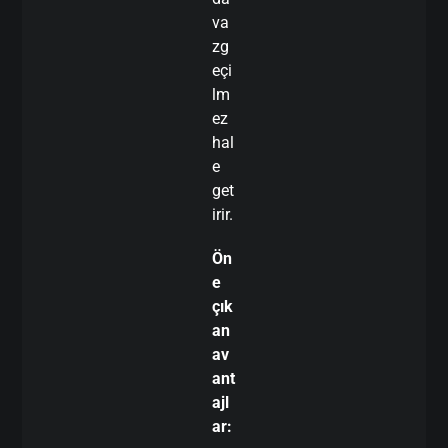
va
zg
eçi
lm
ez
hal
e
get
irir.
Ön
e
çık
an
av
ant
ajl
ar: