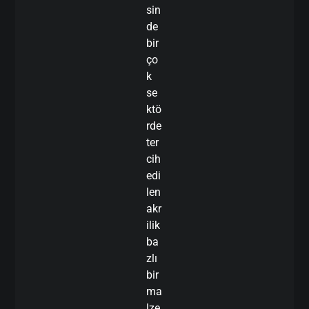
sin
de
bir
ço
k
se
ktö
rde
ter
cih
edi
len
akr
ilik
ba
zlı
bir
ma
lze