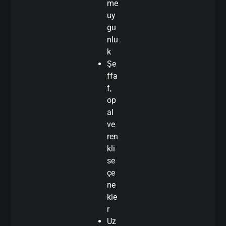
me
uy
gu
nlu
k
Şe
ffa
f,
op
al
ve
ren
kli
se
çe
ne
kle
r
Uz