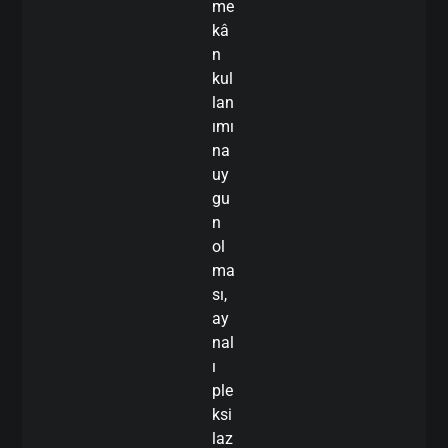
me
kâ
n
kul
lan
ımı
na
uy
gu
n
ol
ma
sı,
ay
nal
ı
ple
ksi
laz