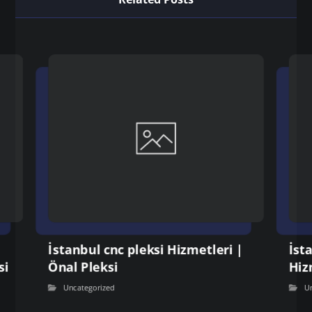
İstanbul cnc pleksi Hizmetleri |
İst
si
Önal Pleksi
Hiz
Uncategorized
U