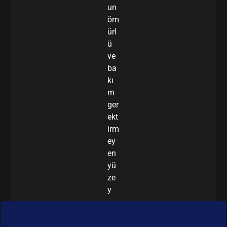
un
öm
ürl
ü
ve
ba
kı
m
ger
ekt
irm
ey
en
yü
ze
y