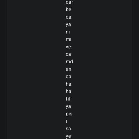
dar
be
da
ya
nı
mı
ve
ca
md
an
da
ha
ha
fif
ya
pıs
ı
sa
ye