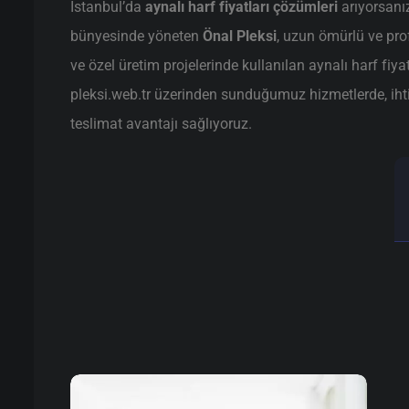
İstanbul’da
aynalı harf fiyatları çözümleri
arıyorsanı
bünyesinde yöneten
Önal Pleksi
, uzun ömürlü ve pr
ve özel üretim projelerinde kullanılan aynalı harf fiya
pleksi.web.tr üzerinden sunduğumuz hizmetlerde, ihtiya
teslimat avantajı sağlıyoruz.