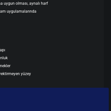
na uygun olması, aynalı harf
reklam uygulamalarında
apı
unluk
enekler
rektirmeyen yüzey