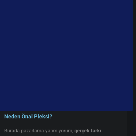
Neden Önal Pleksi?
Burada pazarlama yapmıyorum,
gerçek farkı