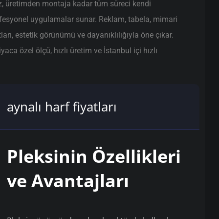
z, üretimden montaja kadar tüm süreci kendi
ofesyonel uygulamalar sunar. Reklam, tabela, mimari
tları, estetik görünümü ve dayanıklılığıyla öne çıkar.
ca özel ölçü, hızlı üretim ve İstanbul içi hızlı
aynalı harf fiyatları
Pleksinin Özellikleri
ve Avantajları