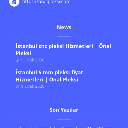
Eski Edirne Asfaltı Baltaş Kilimci Sanayi Sitesi
NO:196/197 Bayrampaşa / İstanbul
+90 (212) 243 06 31
info(at)onalpleksi.com
https://onalpleksi.com
News
İstanbul cnc pleksi Hizmetleri | Önal
Pleksi
9 Ocak 2026
İstanbul 5 mm pleksi fiyat