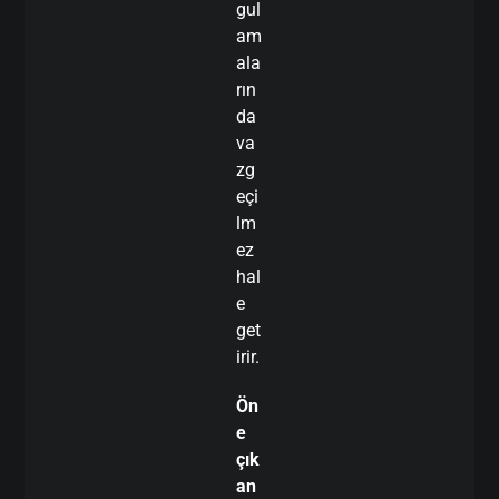
gul
am
ala
rın
da
va
zg
eçi
lm
ez
hal
e
get
irir.
Ön
e
çık
an