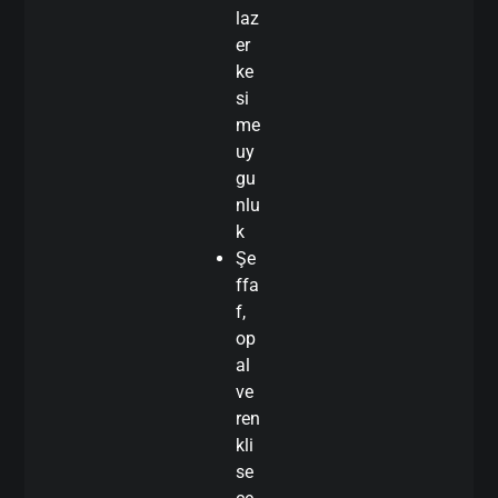
laz
er
ke
si
me
uy
gu
nlu
k
Şe
ffa
f,
op
al
ve
ren
kli
se