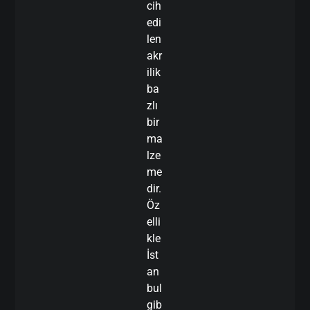
cih
edi
len
akr
ilik
ba
zlı
bir
ma
lze
me
dir.
Öz
elli
kle
İst
an
bul
gib