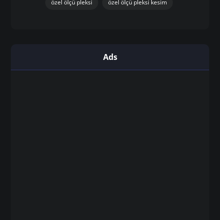
pleksi tabela istanbul
pleksi tabela sistemleri
pleksi üretici firma istanbul
pleksi üretim atölyesi istanbul
pleksi üretimi
profesyonel pleksi çözümleri
renkli pleksi
toptan pleksi
uygun fiyatlı pleksi
uzun ömürlü pleksi
yüksek kaliteli pleksi
özel ölçü pleksi
özel ölçü pleksi kesim
Ads