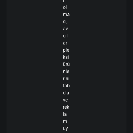
n
ol
ma
sı,
av
cıl
ar
ple
ksi
ürü
nle
rini
tab
ela
ve
rek
la
m
uy