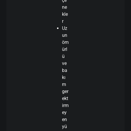
çe
ne
kle
r
Uz
un
öm
ürl
ü
ve
ba
kı
m
ger
ekt
irm
ey
en
yü