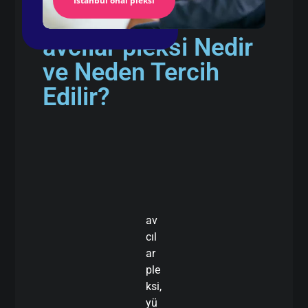
İstanbul önal pleksi
avcılar pleksi Nedir
ve Neden Tercih
Edilir?
av
cıl
ar
ple
ksi,
yü