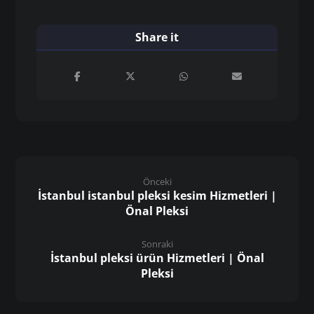
pleksi üretici firma istanbul
pleksi üretim atölyesi istanbul
pleksi üretimi
pleksi ürünleri
pleksi uygulamaları
profesyonel pleksi çözümleri
renkli pleksi
şeffaf pleksi
toptan pleksi
uygun fiyatlı pleksi
uzun ömürlü pleksi
yüksek kaliteli pleksi