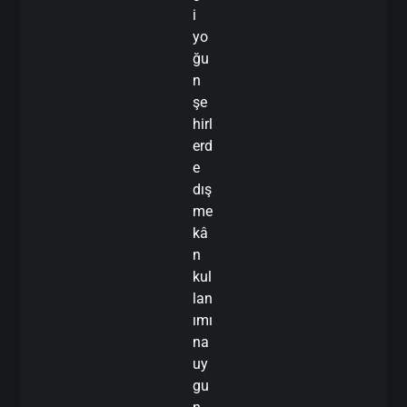
i
yo
ğu
n
şe
hirl
erd
e
dış
me
kâ
n
kul
lan
ımı
na
uy
gu