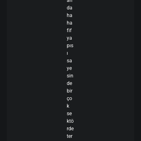
an
da
ha
ha
fif
ya
pıs
ı
sa
ye
sin
de
bir
ço
k
se
ktö
rde
ter