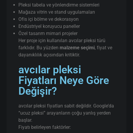
söylüyorum
:
İstanbul’da
gerçek üretici
(aracı değil)
Aynı gün / hızlı terminli avcılar pleksi kesim
Proje bazlı teknik destek
Uzun vadeli kullanım için doğru malzeme
seçimi
pleksi.web.tr üzerinden doğrudan iletişim
Ucuz malzeme değil,
doğru avcılar pleksi
çözümü
sunuyoruz.
Pleksi tabela ve yönlendirme sistemleri
Mağaza vitrin ve stand uygulamaları
Ofis içi bölme ve dekorasyon
Endüstriyel koruyucu paneller
Özel tasarım mimari projeler
Her proje için kullanılan avcılar pleksi türü
farklıdır. Bu yüzden
malzeme seçimi
, fiyat ve
dayanıklılık açısından kritiktir.