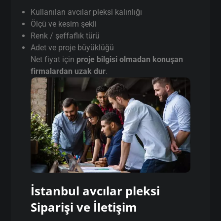
avcılar pleksi
Fiyatları Neye Göre
Değişir?
avcılar pleksi fiyatları sabit değildir. Google’da
“ucuz pleksi” arayanların çoğu yanlış yerden
başlar.
Fiyatı belirleyen faktörler:
Kullanılan avcılar pleksi kalınlığı
Ölçü ve kesim şekli
Renk / şeffaflık türü
Adet ve proje büyüklüğü
Net fiyat için
proje bilgisi olmadan konuşan
firmalardan uzak dur
.