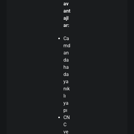
av
ant
ajl
ar:
Ca
md
an
da
ha
da
ya
nık
lı
ya
pı
CN
C
ve