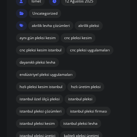
avcılar pleksi
Pleksinin Özellikleri ve Avantajları
avcılar pleksi Nedir ve Neden Tercih Edilir?
İstanbul’da avcılar pleksi Üretim ve Kesim
Hizmetleri
avcılar pleksi Nerelerde Kullanılır?
Neden Önal Pleksi?
avcılar pleksi Fiyatları Neye Göre Değişir?
İstanbul avcılar pleksi Siparişi ve İletişim
Ismet
12 Ağustos 2025
Uncategorized
akrilik levha çözümleri
akrilik pleksi
aynı gün pleksi kesim
cnc pleksi kesim
cnc pleksi kesim istanbul
cnc pleksi uygulamaları