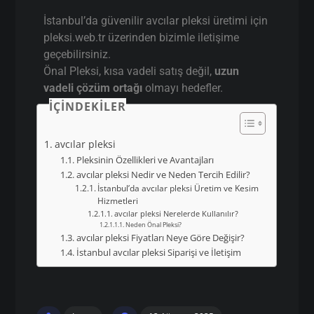
İstanbul avcılar pleksi
Siparişi ve İletişim
İstanbul’da güvenilir avcılar pleksi üretimi için
pleksi.web.tr üzerinden bizimle iletişime
geçebilirsiniz.
Önal Pleksi, kısa vadeli satış değil,
uzun
vadeli çözüm ortağı
olmayı hedefler.
İÇINDEKILER