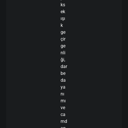
ks
ek
ışı
k
ge
çir
ge
nli
ği,
dar
be
da
ya
nı
mı
ve
ca
md