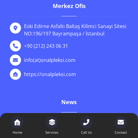
Merkez Ofis
Eski Edirne Asfaltı Baltaş Kilimci Sanayi Sitesi
NO:196/197 Bayrampaşa / İstanbul
+90 (212) 243 06 31
info(at)onalpleksi.com
https://onalpleksi.com
News
İstanbul cnc pleksi Hizmetleri | Önal
Pleksi
Home
Services
Call Us
Contact
9 Ocak 2026