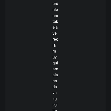
ürü
nle
rini
tab
ela
ve
rek
la
m
uy
gul
am
ala
rın
da
va
zg
eçi
lm