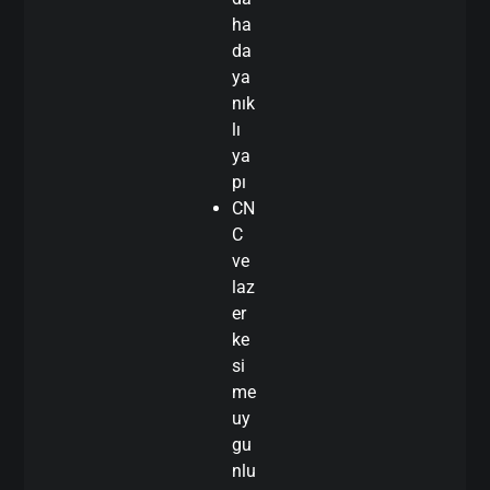
ha
da
ya
nık
lı
ya
pı
CN
C
ve
laz
er
ke
si
me
uy
gu
nlu