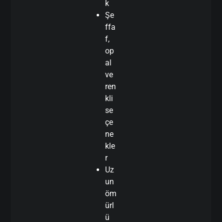
k
Şe
ffa
f,
op
al
ve
ren
kli
se
çe
ne
kle
r
Uz
un
öm
ürl
ü