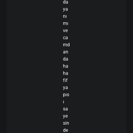
da
ya
nı
mı
ve
ca
md
an
da
ha
ha
fif
ya
pıs
ı
sa
ye
sin
de