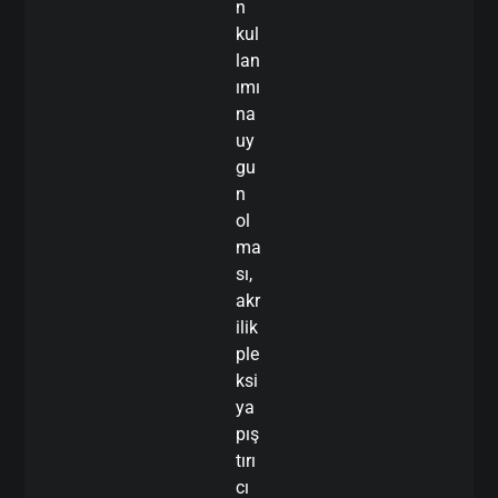
n
kul
lan
ımı
na
uy
gu
n
ol
ma
sı,
akr
ilik
ple
ksi
ya
pış
tırı
cı