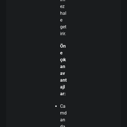
ez
hal
e
get
irir.
Ön
e
çık
an
av
ant
ajl
ar:
Ca
md
an
da