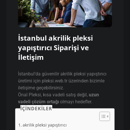
İstanbul akrilik pleksi
yapıştırıcı Siparişi ve
İletişim
İstanbul’da güvenilir akrilik pleksi yapıştırıcı
üretimi için pleksi.web.tr üzerinden bizimle
iletişime geçebilirsiniz.
Önal Pleksi, kısa vadeli satış değil,
uzun
vadeli çözüm ortağı
olmayı hedefler.
İÇINDEKILER
akrilik pleksi yapıştırıcı