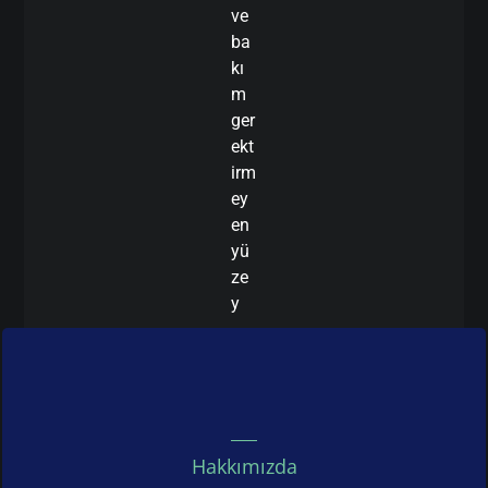
ve
ba
kı
m
ger
ekt
irm
ey
en
yü
ze
y
Hakkımızda