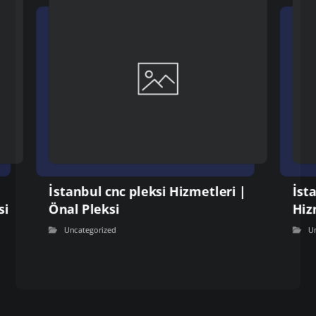
İstanbul cnc pleksi Hizmetleri |
İst
si
Önal Pleksi
Hiz
Uncategorized
U