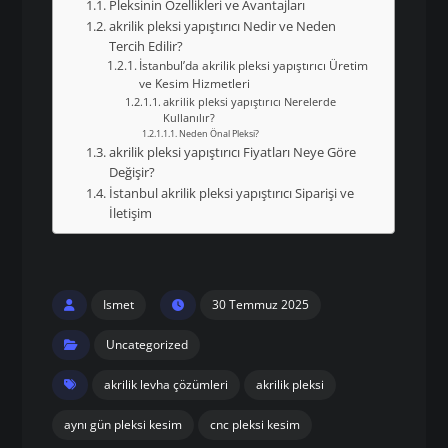
Pleksinin Özellikleri ve Avantajları
akrilik pleksi yapıştırıcı Nedir ve Neden
Tercih Edilir?
İstanbul’da akrilik pleksi yapıştırıcı Üretim
ve Kesim Hizmetleri
akrilik pleksi yapıştırıcı Nerelerde
Kullanılır?
Neden Önal Pleksi?
akrilik pleksi yapıştırıcı Fiyatları Neye Göre
Değişir?
İstanbul akrilik pleksi yapıştırıcı Siparişi ve
İletişim
Ismet
30 Temmuz 2025
Uncategorized
akrilik levha çözümleri
akrilik pleksi
aynı gün pleksi kesim
cnc pleksi kesim