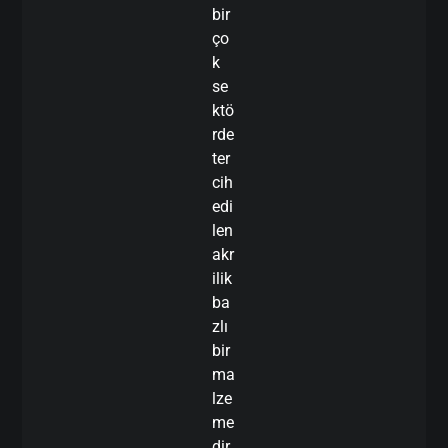
bir
ço
k
se
ktö
rde
ter
cih
edi
len
akr
ilik
ba
zlı
bir
ma
lze
me
dir.