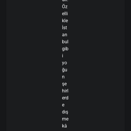
Öz
elli
kle
İst
an
bul
gib
i
yo
ğu
n
şe
hirl
erd
e
dış
me
kâ