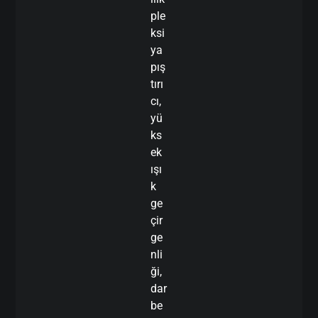
ple
ksi
ya
pış
tırı
cı,
yü
ks
ek
ışı
k
ge
çir
ge
nli
ği,
dar
be