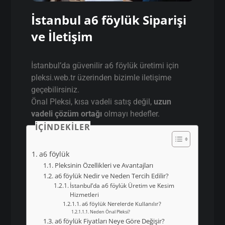
İstanbul a6 föylük Siparişi
ve İletişim
İstanbul’da güvenilir a6 föylük üretimi için
pleksi.web.tr üzerinden bizimle iletişime
geçebilirsiniz.
Önal Pleksi, kısa vadeli satış değil,
uzun
vadeli çözüm ortağı
olmayı hedefler.
İÇINDEKILER
a6 föylük
Pleksinin Özellikleri ve Avantajları
a6 föylük Nedir ve Neden Tercih Edilir?
İstanbul’da a6 föylük Üretim ve Kesim
Hizmetleri
a6 föylük Nerelerde Kullanılır?
Neden Önal Pleksi?
a6 föylük Fiyatları Neye Göre Değişir?