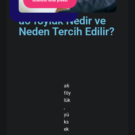
İstanbul önal pleksi
a6 föylük Nedir ve
Neden Tercih Edilir?
a6
föy
lük
,
yü
ks
ek