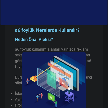
a6 föylük Nerelerde Kullanılır?
Neden Önal Pleksi?
a6 föylük kullanım alanları yalnızca reklam
sektörüyle sınırlı değildir. İstanbul’da faaliyet
gösteren birçok firma aşağıdaki alanlarda a6
föylük tercih etmektedir:
Burada pazarlama yapmıyorum,
gerçek farkı
söylüyorum
:
İstanbul’da
gerçek üretici
(aracı değil)
Aynı gün / hızlı terminli a6 föylük kesim
Proje bazlı teknik destek