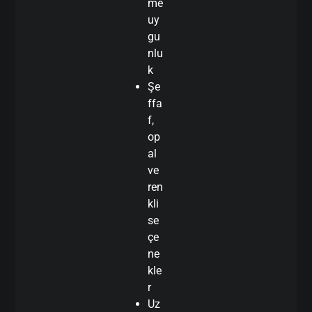
me
uy
gu
nlu
k
Şe
ffa
f,
op
al
ve
ren
kli
se
çe
ne
kle
r
Uz