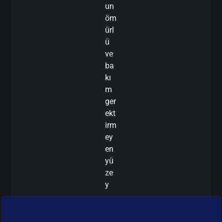
un
öm
ürl
ü
ve
ba
kı
m
ger
ekt
irm
ey
en
yü
ze
y