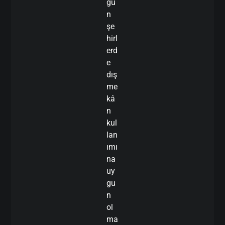
ğu
n
şe
hirl
erd
e
dış
me
kâ
n
kul
lan
ımı
na
uy
gu
n
ol
ma