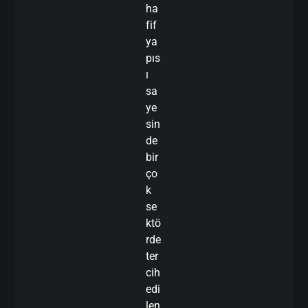
ha
fif
ya
pıs
ı
sa
ye
sin
de
bir
ço
k
se
ktö
rde
ter
cih
edi
len