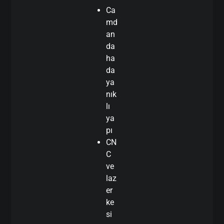
Ca
md
an
da
ha
da
ya
nık
lı
ya
pı
CN
C
ve
laz
er
ke
si