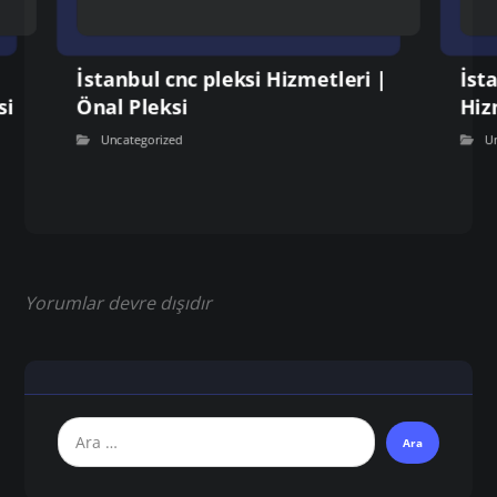
İstanbul cnc pleksi Hizmetleri |
İst
si
Önal Pleksi
Hiz
Uncategorized
U
Yorumlar devre dışıdır