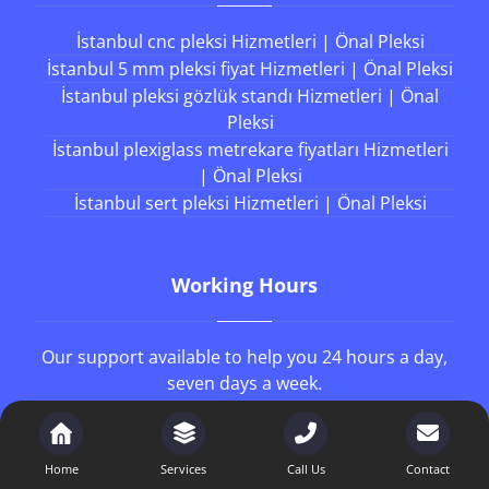
İstanbul cnc pleksi Hizmetleri | Önal Pleksi
İstanbul 5 mm pleksi fiyat Hizmetleri | Önal Pleksi
İstanbul pleksi gözlük standı Hizmetleri | Önal
Pleksi
İstanbul plexiglass metrekare fiyatları Hizmetleri
| Önal Pleksi
İstanbul sert pleksi Hizmetleri | Önal Pleksi
Working Hours
Our support available to help you 24 hours a day,
seven days a week.
8AM - 4PM
Monday to Friday
Home
Services
Call Us
Contact
8AM - 1PM
Saturday