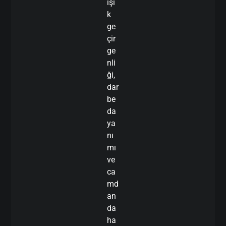
ışı
k
ge
çir
ge
nli
ği,
dar
be
da
ya
nı
mı
ve
ca
md
an
da
ha