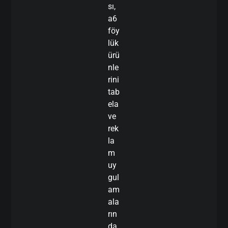
sı,
a6
föy
lük
ürü
nle
rini
tab
ela
ve
rek
la
m
uy
gul
am
ala
rın
da