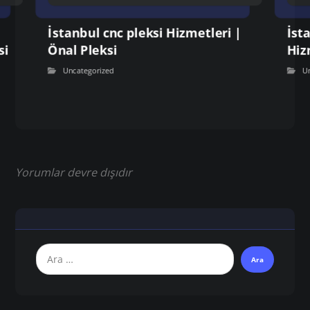
İstanbul cnc pleksi Hizmetleri |
İst
si
Önal Pleksi
Hiz
Uncategorized
U
Yorumlar devre dışıdır