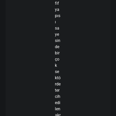
fif
ya
pıs
ı
sa
ye
sin
de
bir
ço
k
se
ktö
rde
ter
cih
edi
len
akr