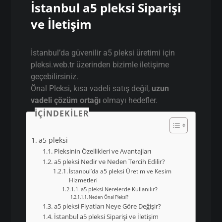
İstanbul a5 pleksi Siparişi
ve İletişim
İstanbul’da güvenilir a5 pleksi üretimi için
pleksi.web.tr üzerinden bizimle iletişime
geçebilirsiniz.
Önal Pleksi, kısa vadeli satış değil,
uzun
vadeli çözüm ortağı
olmayı hedefler.
İÇINDEKILER
a5 pleksi
Pleksinin Özellikleri ve Avantajları
a5 pleksi Nedir ve Neden Tercih Edilir?
İstanbul’da a5 pleksi Üretim ve Kesim
Hizmetleri
a5 pleksi Nerelerde Kullanılır?
Neden Önal Pleksi?
a5 pleksi Fiyatları Neye Göre Değişir?
İstanbul a5 pleksi Siparişi ve İletişim