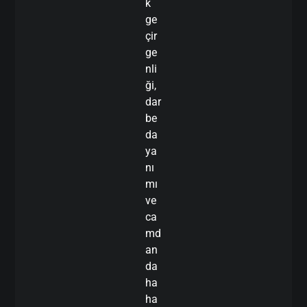
k
ge
çir
ge
nli
ği,
dar
be
da
ya
nı
mı
ve
ca
md
an
da
ha
ha