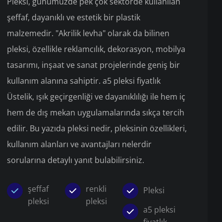
Pleksi, günümüzde pek çok sektörde kullanılan
şeffaf, dayanıklı ve estetik bir plastik
malzemedir. "Akrilik levha" olarak da bilinen
pleksi, özellikle reklamcılık, dekorasyon, mobilya
tasarımı, inşaat ve sanat projelerinde geniş bir
kullanım alanına sahiptir. a5 pleksi fiyatlık
Üstelik, ışık geçirgenliği ve dayanıklılığı ile hem iç
hem de dış mekan uygulamalarında sıkça tercih
edilir. Bu yazıda pleksi nedir, pleksinin özellikleri,
kullanım alanları ve avantajları nelerdir
sorularına detaylı yanıt bulabilirsiniz.
şeffaf
renkli
Pleksi
pleksi
pleksi
a5 pleksi