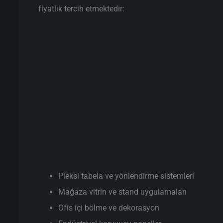
fiyatlık tercih etmektedir:
Pleksi tabela ve yönlendirme sistemleri
Mağaza vitrin ve stand uygulamaları
Ofis içi bölme ve dekorasyon