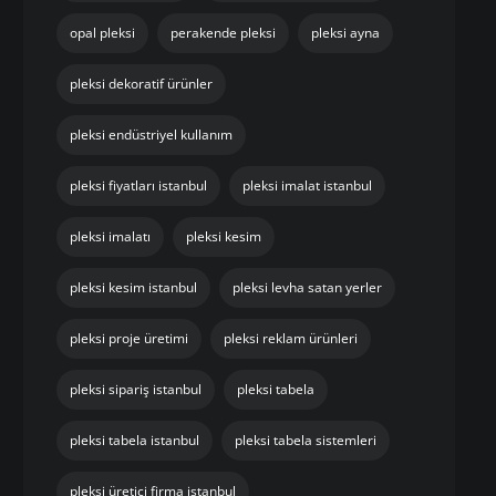
opal pleksi
perakende pleksi
pleksi ayna
pleksi dekoratif ürünler
pleksi endüstriyel kullanım
pleksi fiyatları istanbul
pleksi imalat istanbul
pleksi imalatı
pleksi kesim
pleksi kesim istanbul
pleksi levha satan yerler
pleksi proje üretimi
pleksi reklam ürünleri
pleksi sipariş istanbul
pleksi tabela
pleksi tabela istanbul
pleksi tabela sistemleri
pleksi üretici firma istanbul