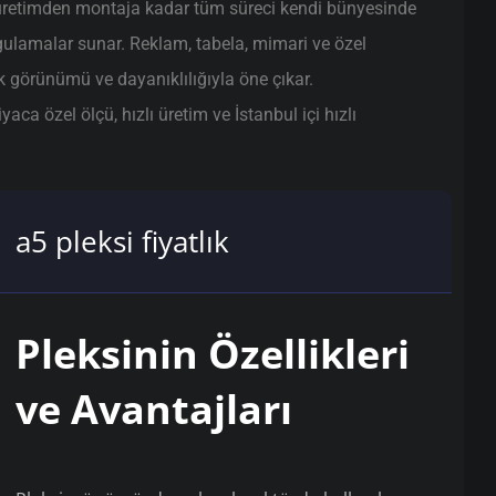
üretimden montaja kadar tüm süreci kendi bünyesinde
gulamalar sunar. Reklam, tabela, mimari ve özel
tik görünümü ve dayanıklılığıyla öne çıkar.
ca özel ölçü, hızlı üretim ve İstanbul içi hızlı
a5 pleksi fiyatlık
Pleksinin Özellikleri
ve Avantajları