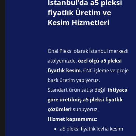
İstanbul’da a5 pleksi
fiyatlık Üretim ve
Kesim Hizmetleri
Önal Pleksi olarak İstanbul merkezli
atölyemizde,
özel ölçü a5 pleksi
fiyatlık kesim
, CNC işleme ve proje
bazlı üretim yapıyoruz.
Standart ürün satışı değil;
ihtiyaca
göre üretilmiş a5 pleksi fiyatlık
çözümleri
sunuyoruz.
Hizmet kapsamımız:
a5 pleksi fiyatlık levha kesim