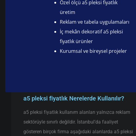
Özel ölçü a5 pleksi fiyatlık
üretim
Reklam ve tabela uygulamaları
İç mekân dekoratif a5 pleksi
fiyatlık ürünler
Kurumsal ve bireysel projeler
a5 pleksi fiyatlık Nerelerde Kullanılır?
a5 pleksi fiyatlık kullanım alanları yalnızca reklam
sektörüyle sınırlı değildir. İstanbul’da faaliyet
gösteren birçok firma aşağıdaki alanlarda a5 pleksi