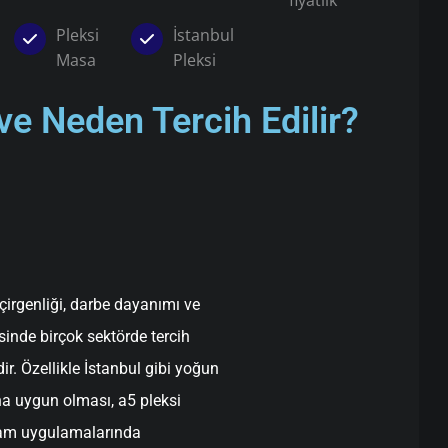
fiyatlık
Pleksi
İstanbul
Masa
Pleksi
 ve Neden Tercih Edilir?
eçirgenliği, darbe dayanımı ve
inde birçok sektörde tercih
ir. Özellikle İstanbul gibi yoğun
na uygun olması, a5 pleksi
eklam uygulamalarında