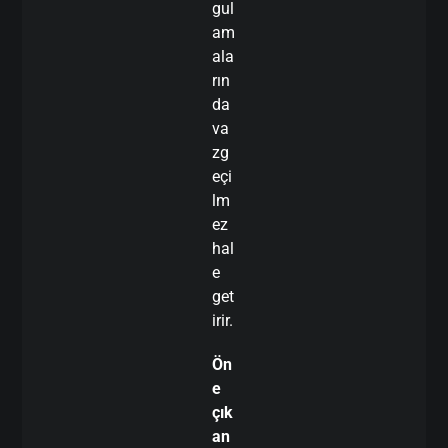
gul
am
ala
rın
da
va
zg
eçi
lm
ez
hal
e
get
irir.
Ön
e
çık
an