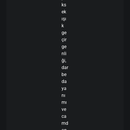
ks
ek
ışı
k
ge
çir
ge
nli
ği,
dar
be
da
ya
nı
mı
ve
ca
md