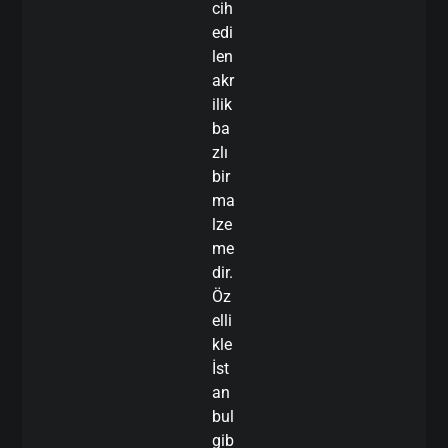
cih
edi
len
akr
ilik
ba
zlı
bir
ma
lze
me
dir.
Öz
elli
kle
İst
an
bul
gib