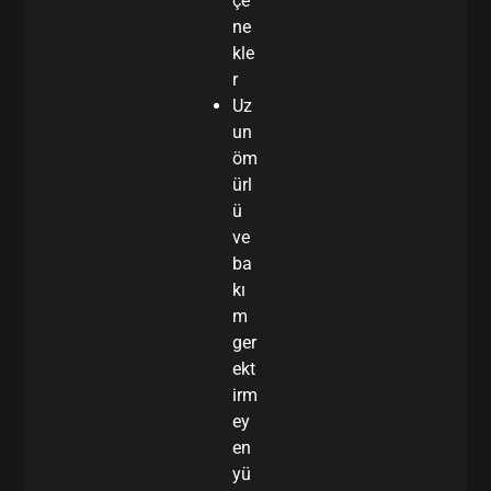
çe
ne
kle
r
Uz
un
öm
ürl
ü
ve
ba
kı
m
ger
ekt
irm
ey
en
yü