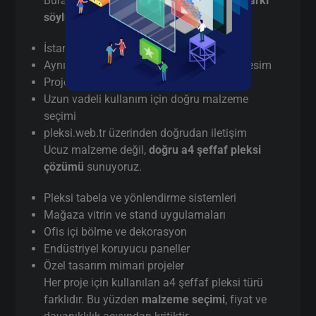
Burada pazarlama yapmıyorum,
gerçek farkı
söylüyorum
:
İstanbul’da
gerçek üretici
(aracı değil)
Aynı gün / hızlı terminli a4 şeffaf pleksi kesim
Proje bazlı teknik destek
Uzun vadeli kullanım için doğru malzeme
seçimi
pleksi.web.tr üzerinden doğrudan iletişim
Ucuz malzeme değil,
doğru a4 şeffaf pleksi
çözümü
sunuyoruz.
Pleksi tabela ve yönlendirme sistemleri
Mağaza vitrin ve stand uygulamaları
Ofis içi bölme ve dekorasyon
Endüstriyel koruyucu paneller
Özel tasarım mimari projeler
Her proje için kullanılan a4 şeffaf pleksi türü
farklıdır. Bu yüzden
malzeme seçimi
, fiyat ve