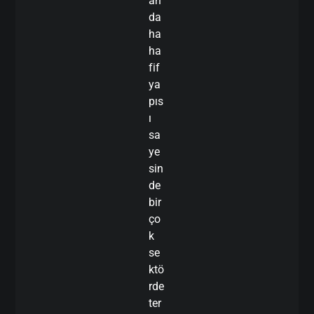
an
da
ha
ha
fif
ya
pıs
ı
sa
ye
sin
de
bir
ço
k
se
ktö
rde
ter