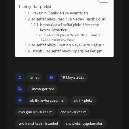
a4 şeffaf pleksi
Pleksinin Özellikleri ve Avantajları
a4 şeffaf pleksi Nedir ve Neden Tercih Edilir?
İstanbul’da a4 şeffaf pleksi Üretim ve
Kesim Hizmetleri
a4 şeffaf pleksi Nerelerde Kullanılır?
Neden Önal Pleksi?
a4 şeffaf pleksi Fiyatları Neye Göre Değişir?
İstanbul a4 şeffaf pleksi Siparişi ve İletişim
Ismet
19 Mayıs 2025
Uncategorized
akrilik levha çözümleri
akrilik pleksi
aynı gün pleksi kesim
cnc pleksi kesim
cnc pleksi kesim istanbul
cnc pleksi uygulamaları