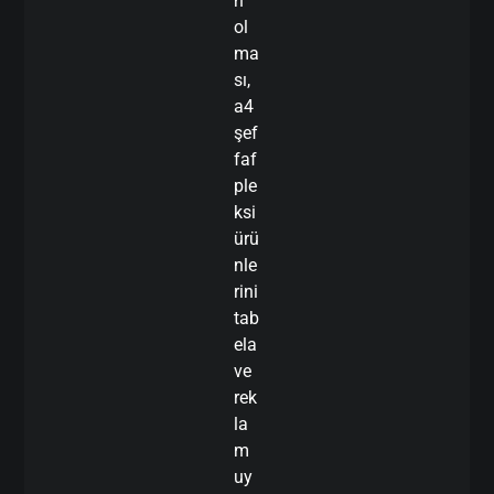
n
ol
ma
sı,
a4
şef
faf
ple
ksi
ürü
nle
rini
tab
ela
ve
rek
la
m
uy