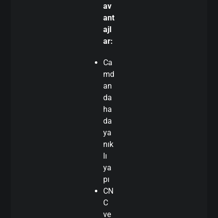
av
ant
ajl
ar:
Ca
md
an
da
ha
da
ya
nık
lı
ya
pı
CN
C
ve