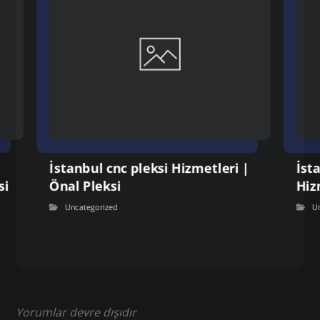
İstanbul cnc pleksi Hizmetleri |
İst
si
Önal Pleksi
Hiz
Uncategorized
U
Yorumlar devre dışıdır