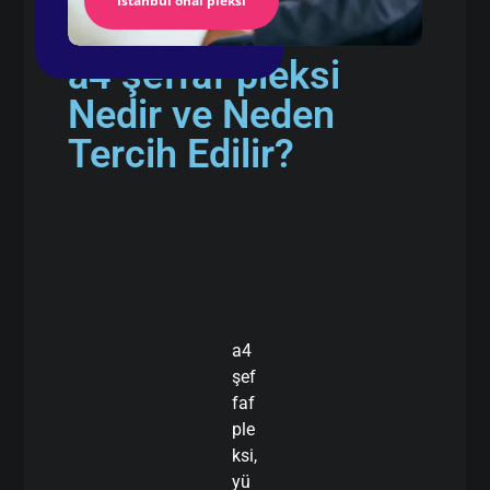
İstanbul önal pleksi
a4 şeffaf pleksi
Nedir ve Neden
Tercih Edilir?
a4
şef
faf
ple
ksi,
yü