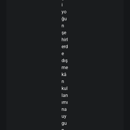
i
yo
ğu
n
şe
hirl
erd
e
dış
me
kâ
n
kul
lan
ımı
na
uy
gu