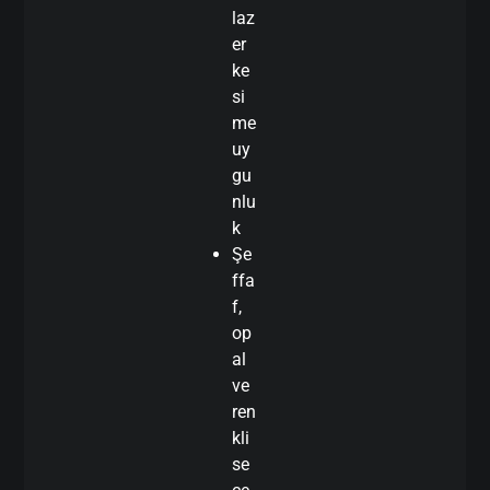
laz
er
ke
si
me
uy
gu
nlu
k
Şe
ffa
f,
op
al
ve
ren
kli
se