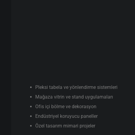
Pleksi tabela ve yönlendirme sistemleri
Mağaza vitrin ve stand uygulamaları
Ofis içi bölme ve dekorasyon
Endüstriyel koruyucu paneller
Özel tasarım mimari projeler