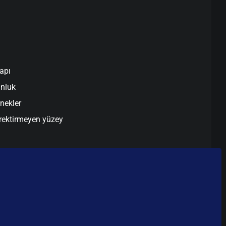
apı
unluk
enekler
rektirmeyen yüzey