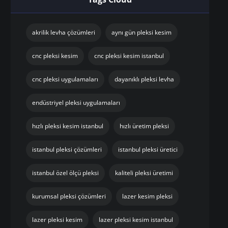
akrilik levha çözümleri
aynı gün pleksi kesim
cnc pleksi kesim
cnc pleksi kesim istanbul
cnc pleksi uygulamaları
dayanıklı pleksi levha
endüstriyel pleksi uygulamaları
hızlı pleksi kesim istanbul
hızlı üretim pleksi
istanbul pleksi çözümleri
istanbul pleksi üretici
istanbul özel ölçü pleksi
kaliteli pleksi üretimi
kurumsal pleksi çözümleri
lazer kesim pleksi
lazer pleksi kesim
lazer pleksi kesim istanbul