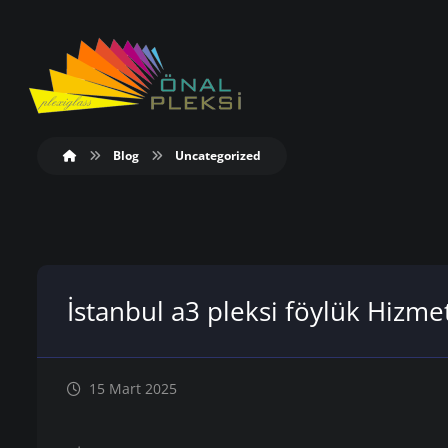
Blog
Uncategorized
İstanbul a3 pleksi föylük Hizmet
15 Mart 2025