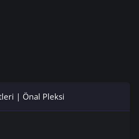
leri | Önal Pleksi