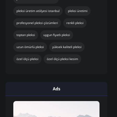
pleksi üretim atölyesi istanbul
pleksi üretimi
profesyonel pleksi çözümleri
renkli pleksi
toptan pleksi
uygun fiyatlı pleksi
uzun ömürlü pleksi
yüksek kaliteli pleksi
özel ölçü pleksi
özel ölçü pleksi kesim
Ads