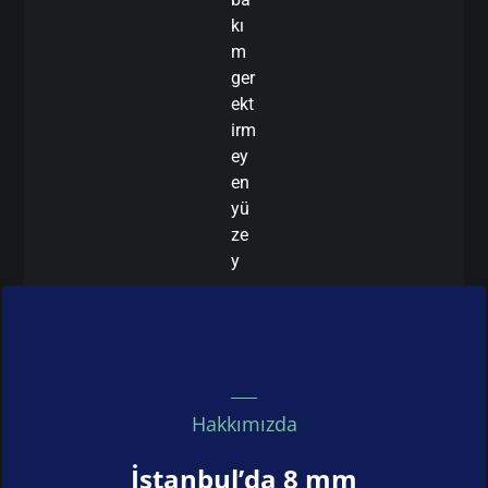
kı
m
ger
ekt
irm
ey
en
yü
ze
y
Hakkımızda
İstanbul’da 8 mm