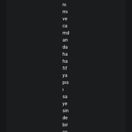
nı
mı
ve
ca
md
an
da
ha
ha
fif
ya
pıs
ı
sa
ye
sin
de
bir
ço