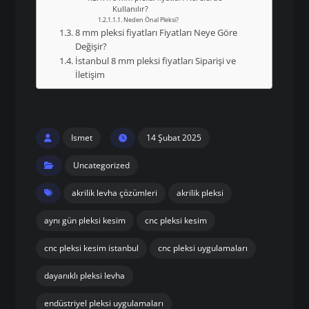
Kullanılır?
Neden Önal Pleksi?
8 mm pleksi fiyatları Fiyatları Neye Göre
Değişir?
İstanbul 8 mm pleksi fiyatları Siparişi ve
İletişim
Ismet
14 Şubat 2025
Uncategorized
akrilik levha çözümleri
akrilik pleksi
aynı gün pleksi kesim
cnc pleksi kesim
cnc pleksi kesim istanbul
cnc pleksi uygulamaları
dayanıklı pleksi levha
endüstriyel pleksi uygulamaları