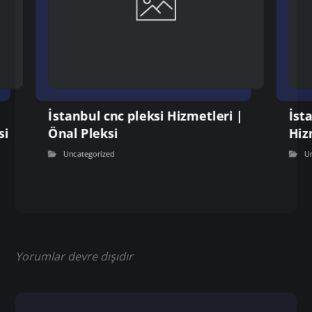
İstanbul cnc pleksi Hizmetleri |
İst
si
Önal Pleksi
Hiz
Uncategorized
U
Yorumlar devre dışıdır