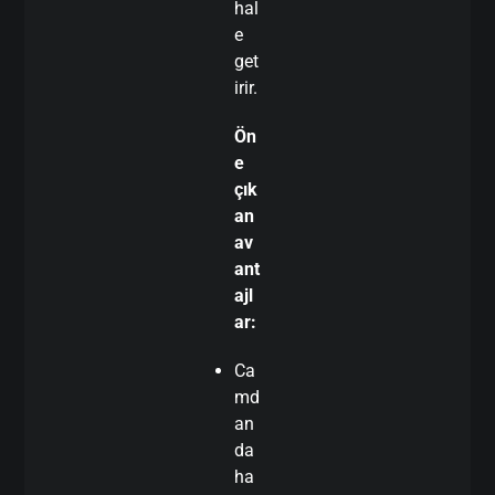
hal
e
get
irir.
Ön
e
çık
an
av
ant
ajl
ar:
Ca
md
an
da
ha