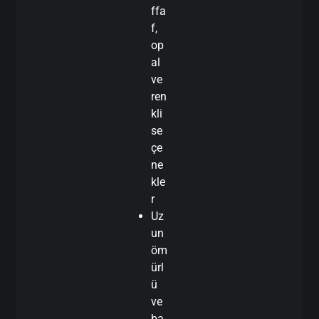
ffa
f,
op
al
ve
ren
kli
se
çe
ne
kle
r
Uz
un
öm
ürl
ü
ve
ba