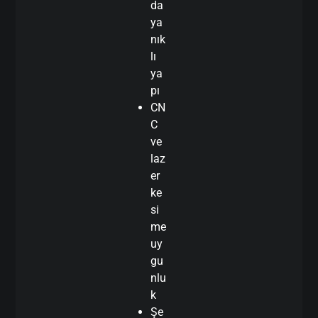
da
ya
nık
lı
ya
pı
CN
C
ve
laz
er
ke
si
me
uy
gu
nlu
k
Şe