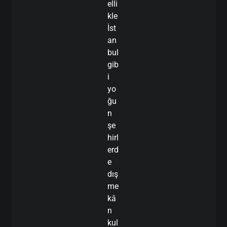
elli
kle
İst
an
bul
gib
i
yo
ğu
n
şe
hirl
erd
e
dış
me
kâ
n
kul