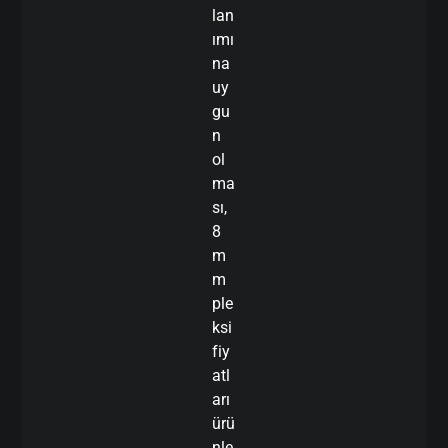
lan
ımı
na
uy
gu
n
ol
ma
sı,
8
m
m
ple
ksi
fiy
atl
arı
ürü
nle