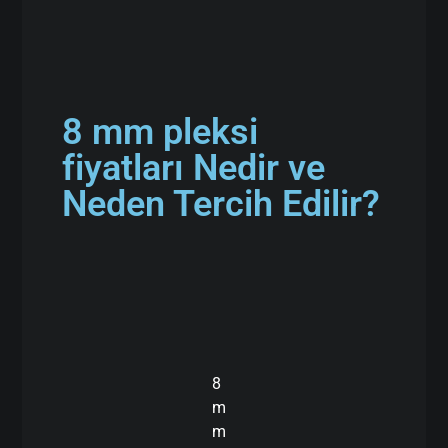
8 mm pleksi
fiyatları Nedir ve
Neden Tercih Edilir?
8
m
m