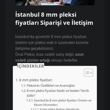
İstanbul 8 mm pleksi
fiyatları Siparişi ve İletişim
İstanbul’da güvenilir 8 mm pleksi fiyatları
üretimi için pleksi.web.tr üzerinden bizimle
iletişime geçebilirsiniz.
Önal Pleksi, kısa vadeli satış değil,
uzun
vadeli çözüm ortağı
olmayı hedefler.
İÇINDEKILER
8 mm pleksi fiyatları
Pleksinin Özellikleri ve Avantajları
8 mm pleksi fiyatları Nedir ve Neden Tercih
Edilir?
İstanbul’da 8 mm pleksi fiyatları Üretim ve
Kesim Hizmetleri
8 mm pleksi fiyatları Nerelerde