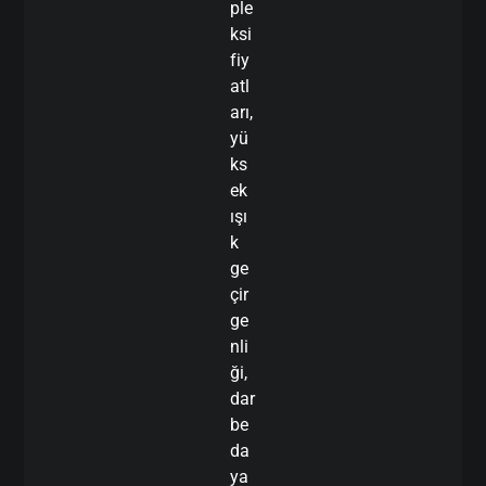
ple
ksi
fiy
atl
arı,
yü
ks
ek
ışı
k
ge
çir
ge
nli
ği,
dar
be
da
ya