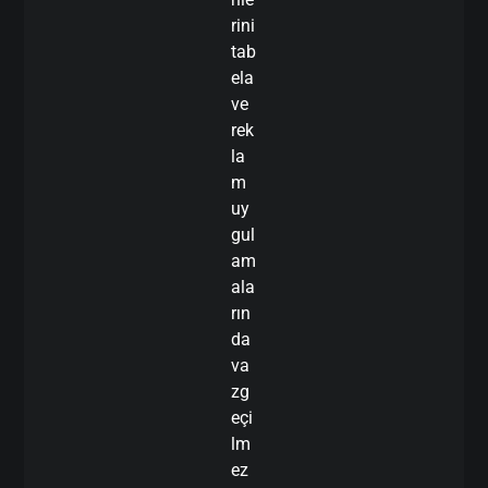
rini
tab
ela
ve
rek
la
m
uy
gul
am
ala
rın
da
va
zg
eçi
lm
ez