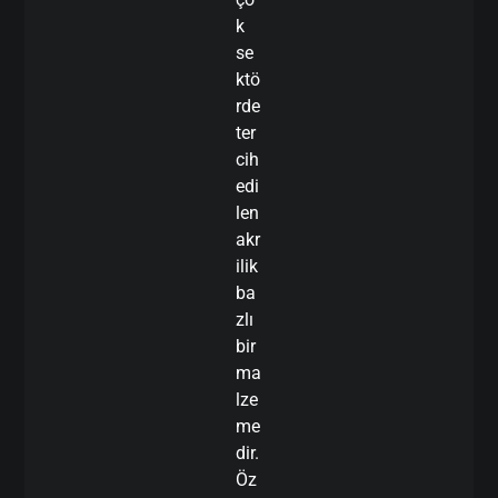
k
se
ktö
rde
ter
cih
edi
len
akr
ilik
ba
zlı
bir
ma
lze
me
dir.
Öz