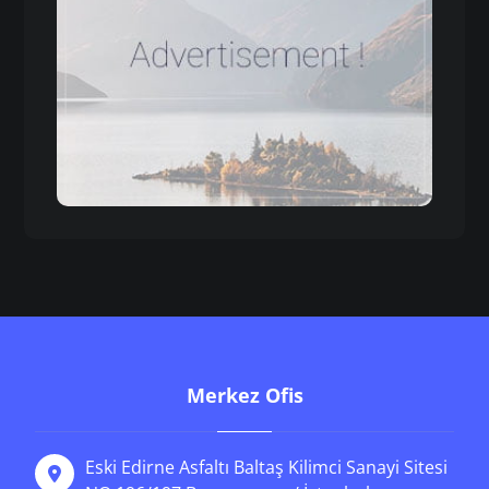
Merkez Ofis
Eski Edirne Asfaltı Baltaş Kilimci Sanayi Sitesi