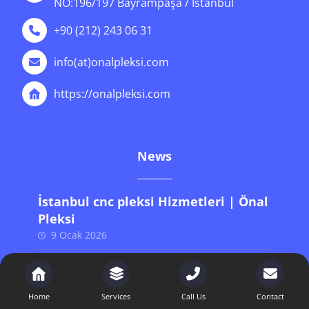
NO:196/197 Bayrampaşa / İstanbul
+90 (212) 243 06 31
info(at)onalpleksi.com
https://onalpleksi.com
News
İstanbul cnc pleksi Hizmetleri | Önal
Pleksi
9 Ocak 2026
İstanbul 5 mm pleksi fiyat
Hizmetleri | Önal Pleksi
Home
Services
Call Us
Contact
9 Ocak 2026