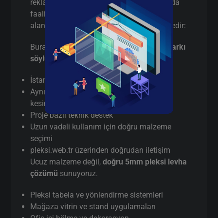
reklam sektörüyle sınırlı değildir. İstanbul’da
faaliyet gösteren birçok firma aşağıdaki
alanlarda 5mm pleksi levha tercih etmektedir:
Burada pazarlama yapmıyorum,
gerçek farkı
söylüyorum
:
İstanbul’da
gerçek üretici
(aracı değil)
Aynı gün / hızlı terminli 5mm pleksi levha
kesim
Proje bazlı teknik destek
Uzun vadeli kullanım için doğru malzeme
seçimi
pleksi.web.tr üzerinden doğrudan iletişim
Ucuz malzeme değil,
doğru 5mm pleksi levha
çözümü
sunuyoruz.
Pleksi tabela ve yönlendirme sistemleri
Mağaza vitrin ve stand uygulamaları