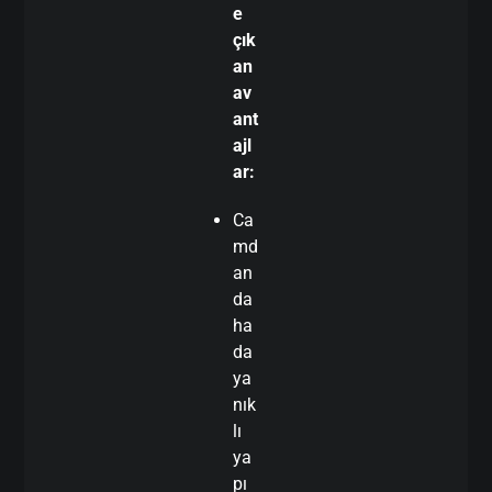
e
çık
an
av
ant
ajl
ar:
Ca
md
an
da
ha
da
ya
nık
lı
ya
pı