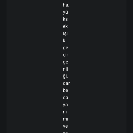
ha,
yü
ks
ek
ışı
k
ge
çir
ge
nli
ği,
dar
be
da
ya
nı
mı
ve