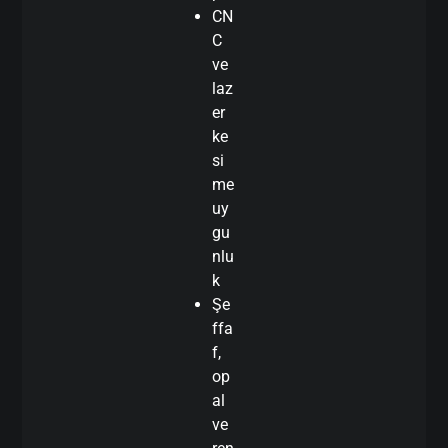
CN
C
ve
laz
er
ke
si
me
uy
gu
nlu
k
Şe
ffa
f,
op
al
ve