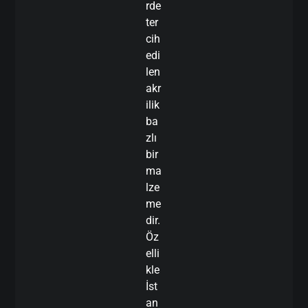
rde
ter
cih
edi
len
akr
ilik
ba
zlı
bir
ma
lze
me
dir.
Öz
elli
kle
İst
an