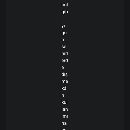
bul
gib
i
yo
ğu
n
şe
hirl
erd
e
dış
me
kâ
n
kul
lan
ımı
na