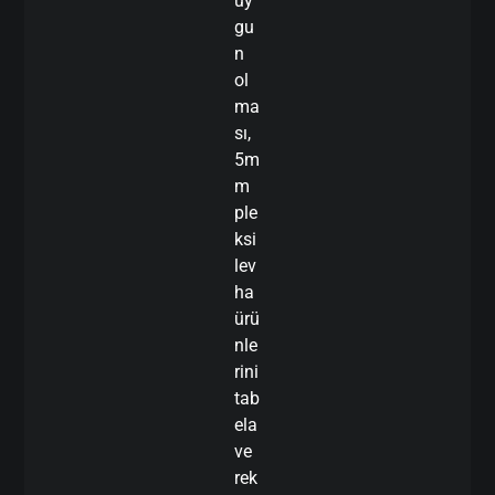
uy
gu
n
ol
ma
sı,
5m
m
ple
ksi
lev
ha
ürü
nle
rini
tab
ela
ve
rek