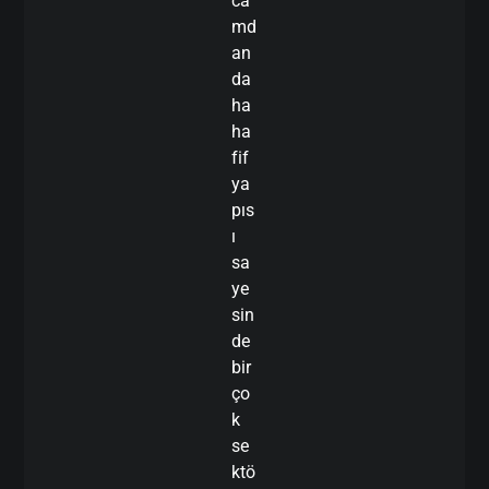
ca
md
an
da
ha
ha
fif
ya
pıs
ı
sa
ye
sin
de
bir
ço
k
se
ktö