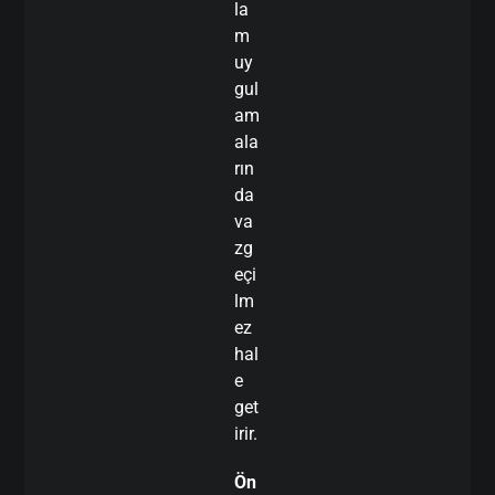
la
m
uy
gul
am
ala
rın
da
va
zg
eçi
lm
ez
hal
e
get
irir.
Ön