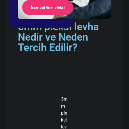
İstanbul önal pleksi
5mm pleksi levha
Nedir ve Neden
Tercih Edilir?
5m
m
ple
ksi
lev