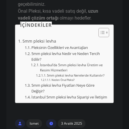
geçebilirsiniz.
Önal Pleksi, kısa vadeli satış değil,
uzun
vadeli çözüm ortağı
olmayı hedefler.
İÇINDEKILER
5mm pleksi levha
Pleksinin Özellikleri ve Avantajları
5mm pleksi levha Nedir ve Neden Tercih
Edilir?
İstanbul’da 5mm pleksi levha Üretim ve
Kesim Hizmetleri
5mm pleksi levha Nerelerde Kullanılır?
Neden Önal Pleksi?
5mm pleksi levha Fiyatları Neye Göre
Değişir?
İstanbul 5mm pleksi levha Siparişi ve İletişim
Ismet
3 Aralık 2025