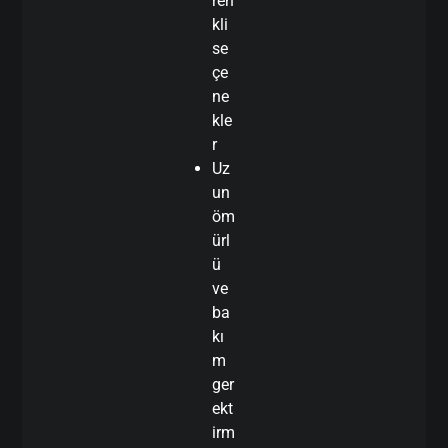
ren
kli
se
çe
ne
kle
r
Uz
un
öm
ürl
ü
ve
ba
kı
m
ger
ekt
irm