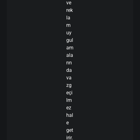
ve
rek
la
m
uy
gul
am
ala
rın
da
va
zg
eçi
lm
ez
hal
e
get
irir.