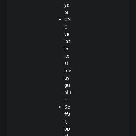
ya
pı
CN
C
ve
laz
er
ke
si
me
uy
gu
nlu
k
Şe
ffa
f,
op