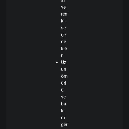
al
ve
ren
kli
se
çe
ne
kle
r
Uz
un
öm
ürl
ü
ve
ba
kı
m
ger