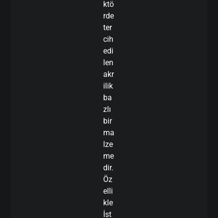
ktö
rde
ter
cih
edi
len
akr
ilik
ba
zlı
bir
ma
lze
me
dir.
Öz
elli
kle
İst