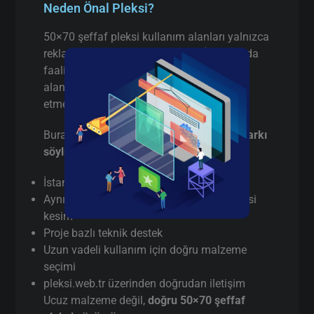
Neden Önal Pleksi?
50×70 şeffaf pleksi kullanım alanları yalnızca
reklam sektörüyle sınırlı değildir. İstanbul’da
faaliyet gösteren birçok firma aşağıdaki
alanlarda 50×70 şeffaf pleksi tercih
etmektedir:
Burada pazarlama yapmıyorum,
gerçek farkı
söylüyorum
:
İstanbul’da
gerçek üretici
(aracı değil)
Aynı gün / hızlı terminli 50×70 şeffaf pleksi
kesim
Proje bazlı teknik destek
Uzun vadeli kullanım için doğru malzeme
seçimi
pleksi.web.tr üzerinden doğrudan iletişim
Ucuz malzeme değil,
doğru 50×70 şeffaf