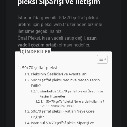
pleksi Siparişi ve İletişim
İstanbul’da güvenilir 50×70 şeffaf pleksi
üretimi için pleksi.web.tr üzerinden bizimle
iletişime geçebilirsiniz.
Önal Pleksi, kısa vadeli satış değil,
uzun
vadeli çözüm ortağı
olmayı hedefler.
İÇINDEKILER
50x70 şeffaf pleksi
Pleksinin Özellikleri ve Avantajları
50x70 şeffaf pleksi Nedir ve Neden Tercih
Edilir?
İstanbul’da 50x70 şeffaf pleksi Üretim ve
Kesim Hizmetleri
50x70 şeffaf pleksi Nerelerde Kullanılır?
Neden Önal Pleksi?
50x70 şeffaf pleksi Fiyatları Neye Göre
Değişir?
İstanbul 50x70 şeffaf pleksi Siparişi ve