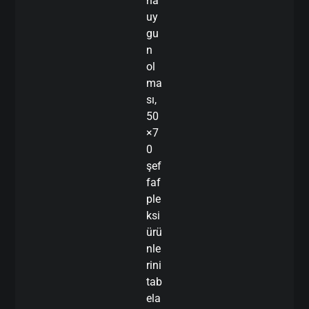
na
uy
gu
n
ol
ma
sı,
50
×7
0
şef
faf
ple
ksi
ürü
nle
rini
tab
ela