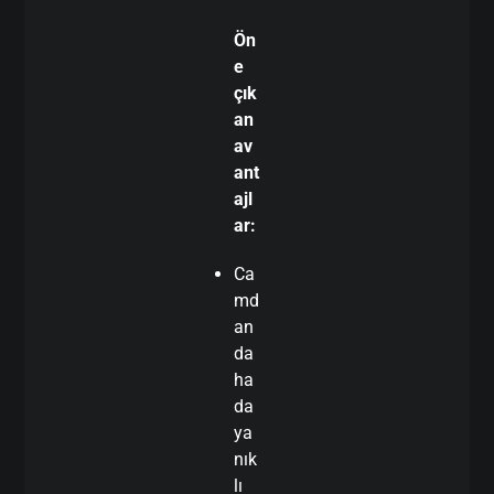
Ön
e
çık
an
av
ant
ajl
ar:
Ca
md
an
da
ha
da
ya
nık
lı