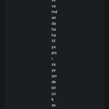
ve
ca
md
an
da
ha
ha
fif
ya
pıs
ı
sa
ye
sin
de
bir
ço
k
se