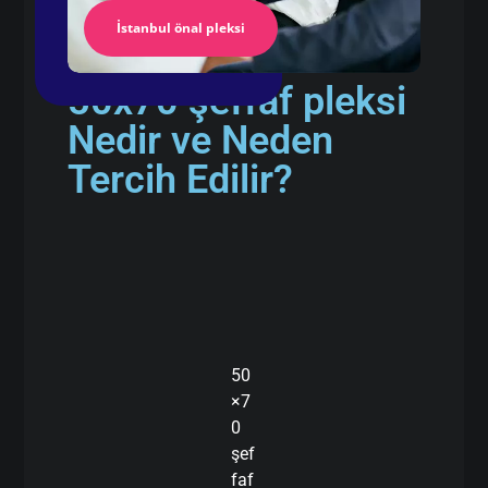
İstanbul önal pleksi
50x70 şeffaf pleksi
Nedir ve Neden
Tercih Edilir?
50
×7
0
şef
faf