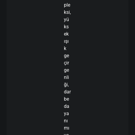
ple
ksi,
yü
ks
ek
ışı
k
ge
çir
ge
nli
ği,
dar
be
da
ya
nı
mı