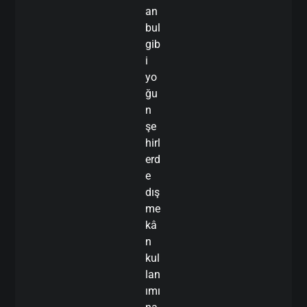
an
bul
gib
i
yo
ğu
n
şe
hirl
erd
e
dış
me
kâ
n
kul
lan
ımı