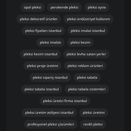
opal pleksi
perakende pleksi
pleksi ayna
pleksi dekoratif ürünler
pleksi endüstriyel kullanım
pleksi fiyatları istanbul
pleksi imalat istanbul
pleksi imalatı
pleksi kesim
pleksi kesim istanbul
pleksi levha satan yerler
pleksi proje üretimi
pleksi reklam ürünleri
pleksi sipariş istanbul
pleksi tabela
pleksi tabela istanbul
pleksi tabela sistemleri
pleksi üretici firma istanbul
pleksi üretim atölyesi istanbul
pleksi üretimi
profesyonel pleksi çözümleri
renkli pleksi