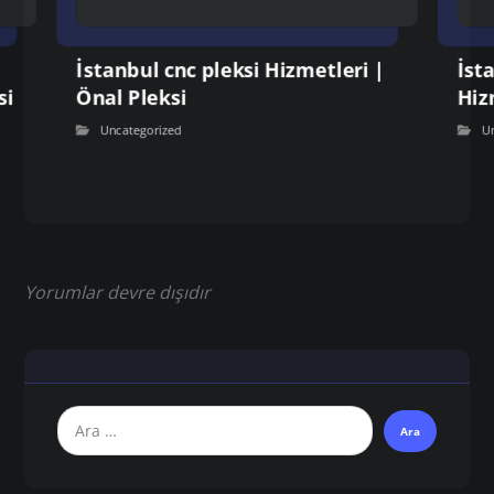
İstanbul cnc pleksi Hizmetleri |
İst
si
Önal Pleksi
Hiz
Uncategorized
U
Yorumlar devre dışıdır