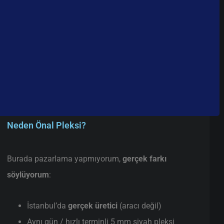
Neden Önal Pleksi?
Burada pazarlama yapmıyorum,
gerçek farkı
söylüyorum
:
İstanbul’da
gerçek üretici
(aracı değil)
Aynı gün / hızlı terminli 5 mm siyah pleksi