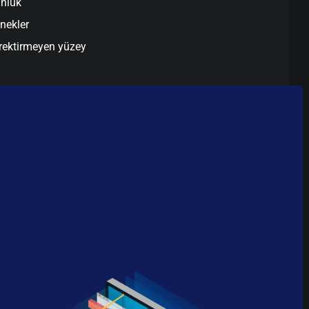
unluk
enekler
rektirmeyen yüzey