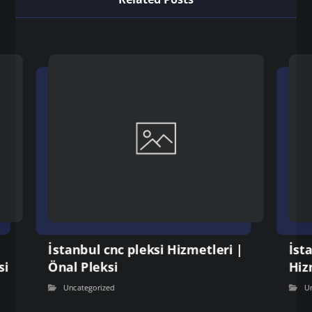
İstanbul cnc pleksi Hizmetleri |
İst
si
Önal Pleksi
Hiz
Uncategorized
U