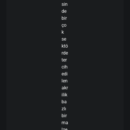
sin
de
bir
ço
k
se
ktö
rde
ter
cih
edi
len
akr
ilik
ba
zlı
bir
ma
lze