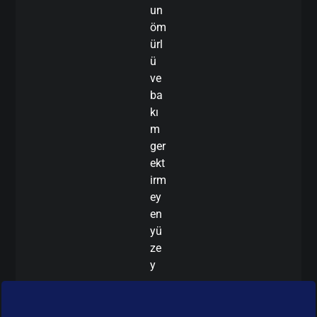
un
öm
ürl
ü
ve
ba
kı
m
ger
ekt
irm
ey
en
yü
ze
y