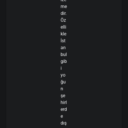
me
dir.
Öz
elli
kle
İst
an
bul
gib
i
yo
ğu
n
şe
hirl
erd
e
dış