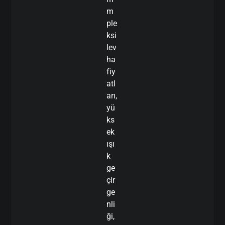
m
ple
ksi
lev
ha
fiy
atl
arı,
yü
ks
ek
ışı
k
ge
çir
ge
nli
ği,