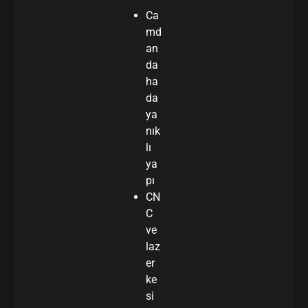
Ca
md
an
da
ha
da
ya
nık
lı
ya
pı
CN
C
ve
laz
er
ke
si