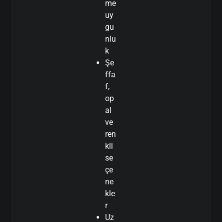
me
uy
gu
nlu
k
Şe
ffa
f,
op
al
ve
ren
kli
se
çe
ne
kle
r
Uz