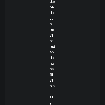
dar
be
da
ya
nı
mı
ve
ca
md
an
da
ha
ha
fif
ya
pıs
ı
sa
ye