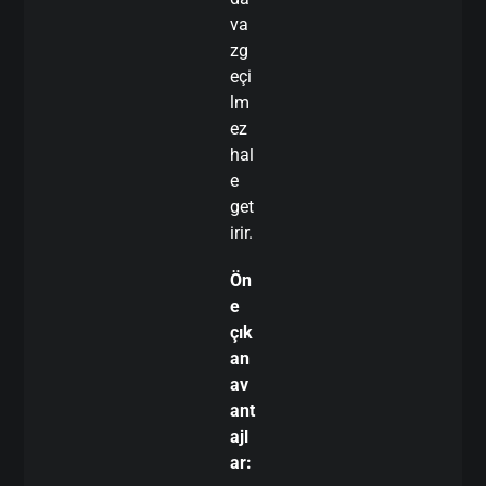
va
zg
eçi
lm
ez
hal
e
get
irir.
Ön
e
çık
an
av
ant
ajl
ar: