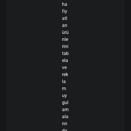
ha
fiy
atl
arı
ürü
nle
rini
tab
ela
ve
rek
la
m
uy
gul
am
ala
rın
da