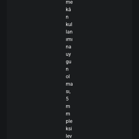
me
kâ
n
kul
lan
ımı
na
uy
gu
n
ol
ma
sı,
5
m
m
ple
ksi
lev