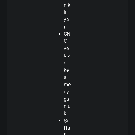
nık
lı
ya
pı
CN
C
ve
laz
er
ke
si
me
uy
gu
nlu
k
Şe
ffa