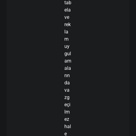
tab
ela
ve
rek
la
m
uy
gul
am
ala
rın
da
va
zg
eçi
lm
ez
hal
e