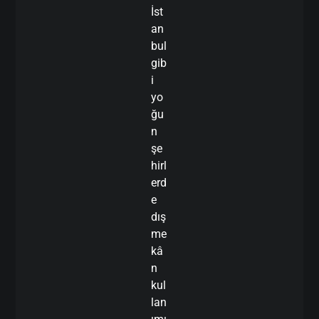
İst
an
bul
gib
i
yo
ğu
n
şe
hirl
erd
e
dış
me
kâ
n
kul
lan