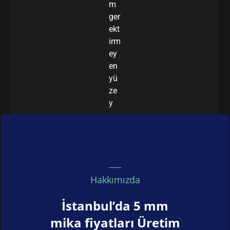
m
ger
ekt
irm
ey
en
yü
ze
y
Hakkımızda
İstanbul’da 5 mm
mika fiyatları Üretim