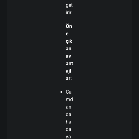
get
irir.
Ön
e
çık
an
av
ant
ajl
ar:
Ca
md
an
da
ha
da
ya