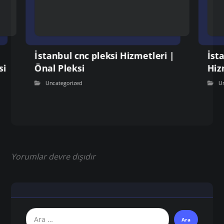
İstanbul cnc pleksi Hizmetleri |
İst
si
Önal Pleksi
Hiz
Uncategorized
U
Yorumlar devre dışıdır