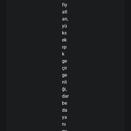
fiy
atl
arı,
yü
ks
ek
ışı
k
ge
çir
ge
nli
ği,
dar
be
da
ya
nı