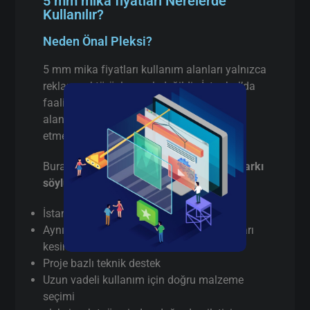
5 mm mika fiyatları Nerelerde
Kullanılır?
Neden Önal Pleksi?
5 mm mika fiyatları kullanım alanları yalnızca
reklam sektörüyle sınırlı değildir. İstanbul’da
faaliyet gösteren birçok firma aşağıdaki
alanlarda 5 mm mika fiyatları tercih
etmektedir:
Burada pazarlama yapmıyorum,
gerçek farkı
söylüyorum
:
İstanbul’da
gerçek üretici
(aracı değil)
Aynı gün / hızlı terminli 5 mm mika fiyatları
kesim
Proje bazlı teknik destek
Uzun vadeli kullanım için doğru malzeme
seçimi