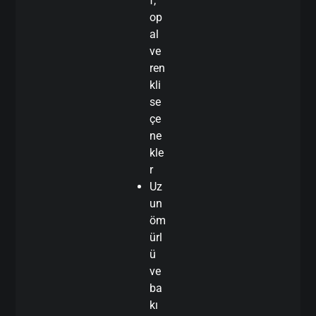
f,
op
al
ve
ren
kli
se
çe
ne
kle
r
Uz
un
öm
ürl
ü
ve
ba
kı