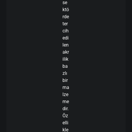
se
ktö
rde
ter
cih
edi
len
akr
ilik
ba
zlı
bir
ma
lze
me
dir.
Öz
elli
kle