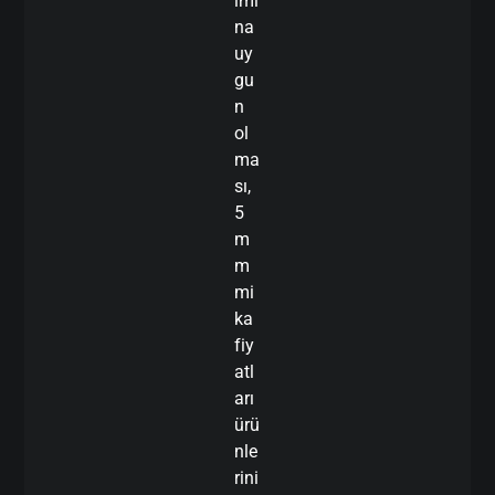
ımı
na
uy
gu
n
ol
ma
sı,
5
m
m
mi
ka
fiy
atl
arı
ürü
nle
rini