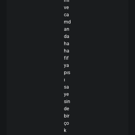
mı
ve
ca
md
an
da
ha
ha
fif
ya
pıs
ı
sa
ye
sin
de
bir
ço
k