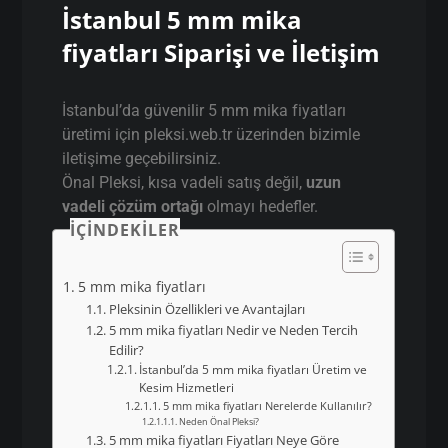
İstanbul 5 mm mika
fiyatları Siparişi ve İletişim
İstanbul’da güvenilir 5 mm mika fiyatları
üretimi için pleksi.web.tr üzerinden bizimle
iletişime geçebilirsiniz.
Önal Pleksi, kısa vadeli satış değil,
uzun
vadeli çözüm ortağı
olmayı hedefler.
İÇINDEKILER
5 mm mika fiyatları
Pleksinin Özellikleri ve Avantajları
5 mm mika fiyatları Nedir ve Neden Tercih
Edilir?
İstanbul’da 5 mm mika fiyatları Üretim ve
Kesim Hizmetleri
5 mm mika fiyatları Nerelerde Kullanılır?
Neden Önal Pleksi?
5 mm mika fiyatları Fiyatları Neye Göre