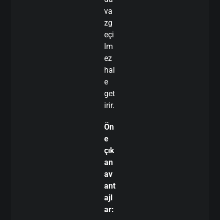
va
zg
eçi
lm
ez
hal
e
get
irir.
Ön
e
çık
an
av
ant
ajl
ar: