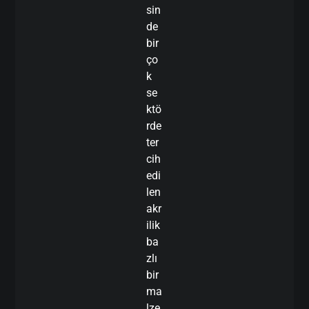
sin
de
bir
ço
k
se
ktö
rde
ter
cih
edi
len
akr
ilik
ba
zlı
bir
ma
lze