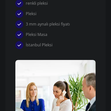
renkli pleksi
Pleksi
3 mm aynalı pleksi fiyatı
Pleksi Masa
İstanbul Pleksi