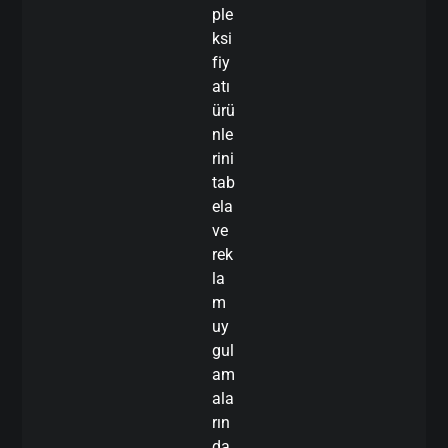
ple
ksi
fiy
atı
ürü
nle
rini
tab
ela
ve
rek
la
m
uy
gul
am
ala
rın
da