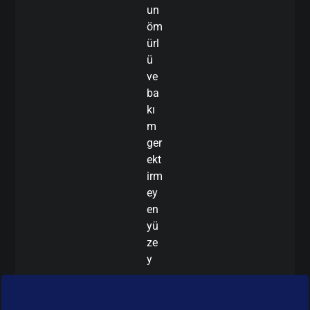
un
öm
ürl
ü
ve
ba
kı
m
ger
ekt
irm
ey
en
yü
ze
y