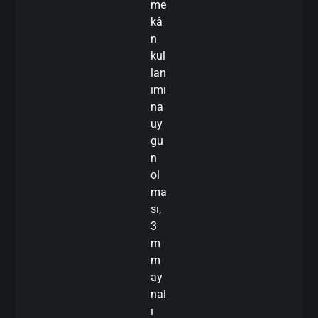
me
kâ
n
kul
lan
ımı
na
uy
gu
n
ol
ma
sı,
3
m
m
ay
nal
ı