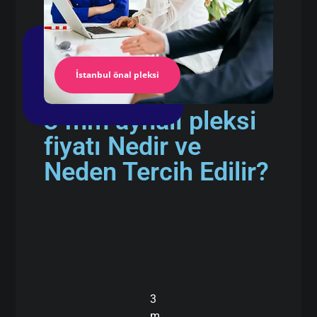
İstanbul önal pleksi
3 mm aynalı pleksi
fiyatı Nedir ve
Neden Tercih Edilir?
3
m