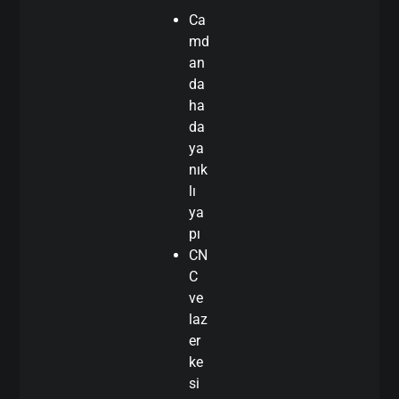
Ca
md
an
da
ha
da
ya
nık
lı
ya
pı
CN
C
ve
laz
er
ke
si