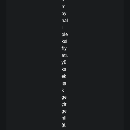
m
ay
nal
ı
ple
ksi
fiy
atı,
yü
ks
ek
ışı
k
ge
çir
ge
nli
ği,