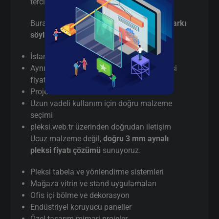
tercih etmektedir:
Burada pazarlama yapmıyorum,
gerçek farkı
söylüyorum
:
İstanbul’da
gerçek üretici
(aracı değil)
Aynı gün / hızlı terminli 3 mm aynalı pleksi
fiyatı kesim
Proje bazlı teknik destek
Uzun vadeli kullanım için doğru malzeme
seçimi
pleksi.web.tr üzerinden doğrudan iletişim
Ucuz malzeme değil,
doğru 3 mm aynalı
pleksi fiyatı çözümü
sunuyoruz.
Pleksi tabela ve yönlendirme sistemleri
Mağaza vitrin ve stand uygulamaları
Ofis içi bölme ve dekorasyon
Endüstriyel koruyucu paneller
Özel tasarım mimari projeler