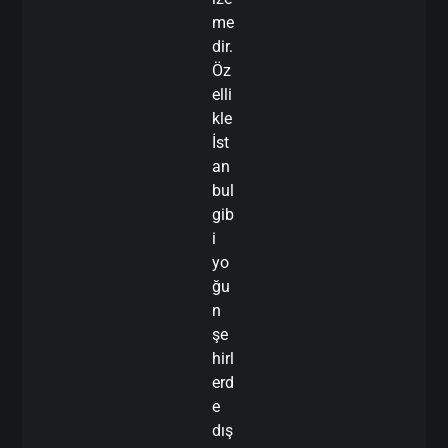
me
dir.
Öz
elli
kle
İst
an
bul
gib
i
yo
ğu
n
şe
hirl
erd
e
dış