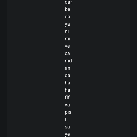
dar
be
da
ya
nı
mı
ve
ca
md
an
da
ha
ha
fif
ya
pıs
ı
sa
ye