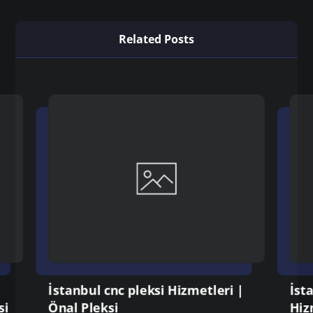
Related Posts
İstanbul cnc pleksi Hizmetleri |
İst
si
Önal Pleksi
Hiz