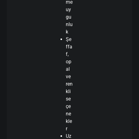
me
uy
gu
nlu
k
Şe
ffa
f,
op
al
ve
ren
kli
se
çe
ne
kle
r
Uz