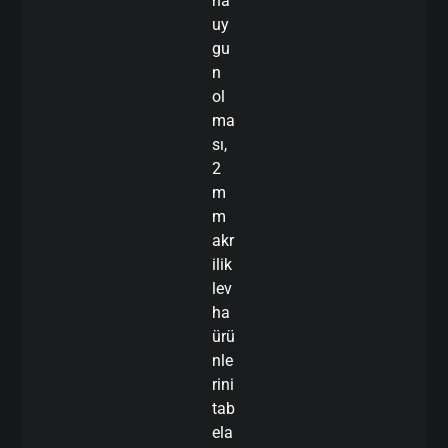
na
uy
gu
n
ol
ma
sı,
2
m
m
akr
ilik
lev
ha
ürü
nle
rini
tab
ela