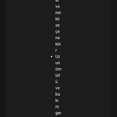
al
ve
ren
kli
se
çe
ne
kle
r
Uz
un
öm
ürl
ü
ve
ba
kı
m
ger