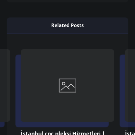
Related Posts
İstanbul cnc pleksi Hizmetleri |
İst