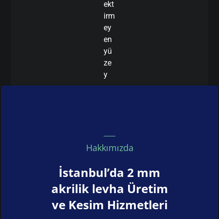
ekt
irm
ey
en
yü
ze
y
Hakkımızda
İstanbul’da 2 mm
akrilik levha Üretim
ve Kesim Hizmetleri