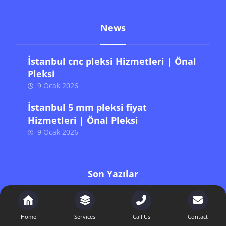
News
İstanbul cnc pleksi Hizmetleri | Önal
Pleksi
9 Ocak 2026
İstanbul 5 mm pleksi fiyat
Hizmetleri | Önal Pleksi
9 Ocak 2026
Son Yazılar
İstanbul cnc pleksi Hizmetleri | Önal Pleksi
Home
Services
Call Us
Contact
İstanbul 5 mm pleksi fiyat Hizmetleri | Önal Pleksi