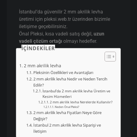
İstanbul’da güvenilir 2 mm akrilik levha
üretimi için pleksi.web.tr üzerinden bizimle
iletişime geçebilirsiniz.
Önal Pleksi, kısa vadeli satış değil,
uzun
vadeli çözüm ortağı
olmayı hedefler.
İÇINDEKILER
2 mm akrilik levha
Pleksinin Özellikleri ve Avantajları
2 mm akrilik levha Nedir ve Neden Tercih
Edilir?
İstanbul’da 2 mm akrilik levha Üretim ve
Kesim Hizmetleri
2 mm akrilik levha Nerelerde Kullanılır?
Neden Önal Pleksi?
2 mm akrilik levha Fiyatları Neye Göre
Değişir?
İstanbul 2 mm akrilik levha Siparişi ve
İletişim