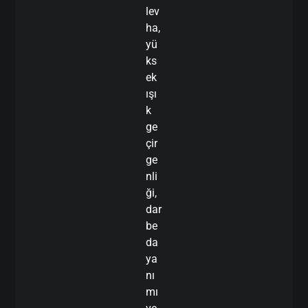
lev
ha,
yü
ks
ek
ışı
k
ge
çir
ge
nli
ği,
dar
be
da
ya
nı
mı