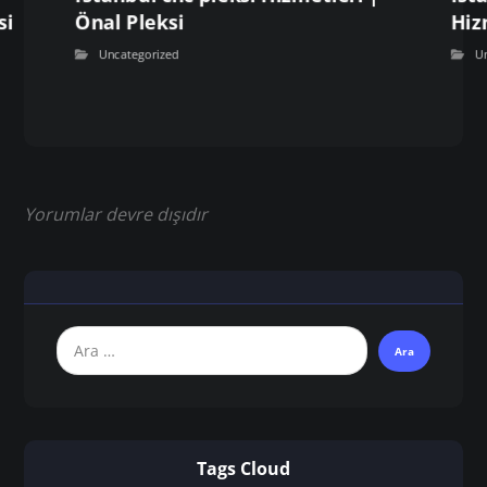
si
Önal Pleksi
Hiz
Uncategorized
U
Yorumlar devre dışıdır
Tags Cloud