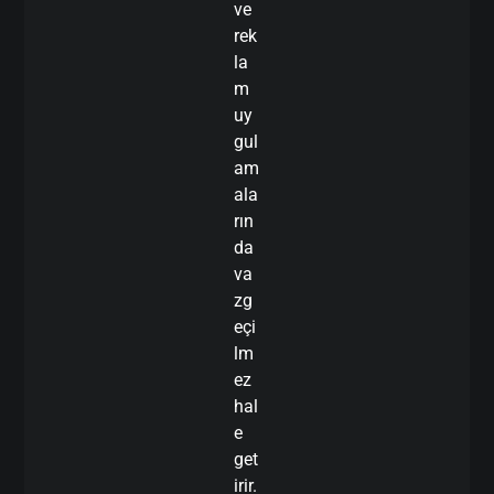
ve
rek
la
m
uy
gul
am
ala
rın
da
va
zg
eçi
lm
ez
hal
e
get
irir.