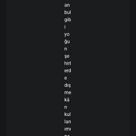
an
bul
gib
i
yo
ğu
n
şe
hirl
erd
e
dış
me
kâ
n
kul
lan
ımı