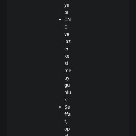
ya
pı
CN
C
ve
laz
er
ke
si
me
uy
gu
nlu
k
Şe
ffa
f,
op