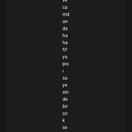
ve
ca
md
an
da
ha
ha
fif
ya
pıs
ı
sa
ye
sin
de
bir
ço
k
se