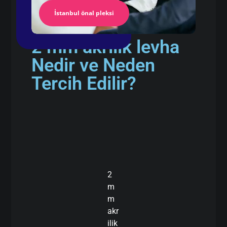
İstanbul önal pleksi
2 mm akrilik levha
Nedir ve Neden
Tercih Edilir?
2
m
m
akr
ilik