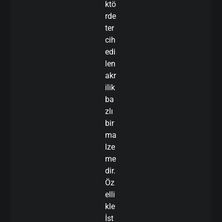
ktö
rde
ter
cih
edi
len
akr
ilik
ba
zlı
bir
ma
lze
me
dir.
Öz
elli
kle
İst