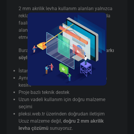
2 mm akrilik levha kullanım alanları yalnızca
reklam sektörüyle sınırlı değildir. İstanbul’da
faaliyet gösteren birçok firma aşağıdaki
alanlarda 2 mm akrilik levha tercih
etmektedir:
Burada pazarlama yapmıyorum,
gerçek farkı
söylüyorum
:
İstanbul’da
gerçek üretici
(aracı değil)
Aynı gün / hızlı terminli 2 mm akrilik levha
kesim
Proje bazlı teknik destek
Uzun vadeli kullanım için doğru malzeme
seçimi
pleksi.web.tr üzerinden doğrudan iletişim
Ucuz malzeme değil,
doğru 2 mm akrilik
levha çözümü
sunuyoruz.