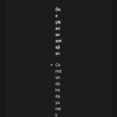
Ön
e
çık
an
av
ant
ajl
ar:
Ca
md
an
da
ha
da
ya
nık
lı