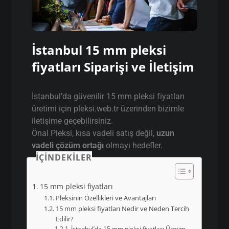
İstanbul 15 mm pleksi
fiyatları Siparişi ve İletişim
İstanbul’da güvenilir 15 mm pleksi fiyatları
üretimi için pleksi.web.tr üzerinden bizimle
iletişime geçebilirsiniz.
Önal Pleksi, kısa vadeli satış değil,
uzun
vadeli çözüm ortağı
olmayı hedefler.
İÇINDEKILER
15 mm pleksi fiyatları
Pleksinin Özellikleri ve Avantajları
15 mm pleksi fiyatları Nedir ve Neden Tercih
Edilir?
İstanbul’da 15 mm pleksi fiyatları Üretim