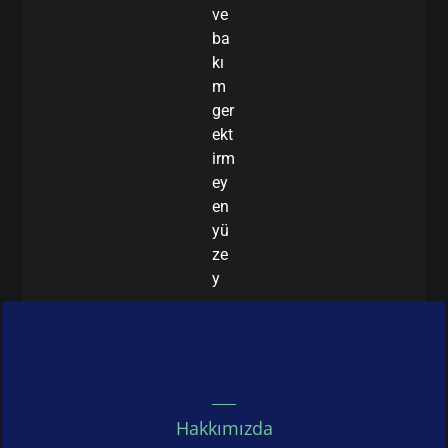
ve
ba
kı
m
ger
ekt
irm
ey
en
yü
ze
y
Hakkımızda