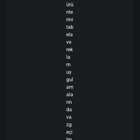
ürü
nle
rini
tab
ela
ve
rek
la
m
uy
gul
am
ala
rın
da
va
zg
eçi
lm