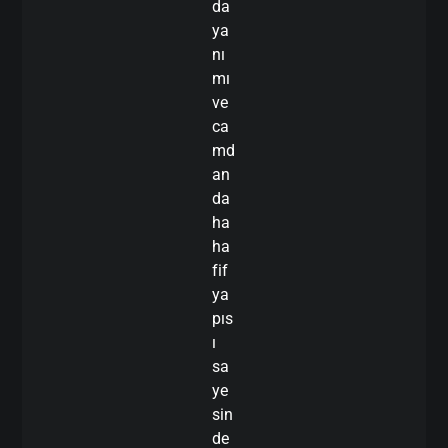
da
ya
nı
mı
ve
ca
md
an
da
ha
ha
fif
ya
pıs
ı
sa
ye
sin
de