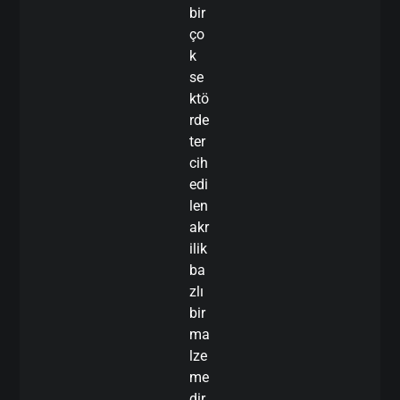
bir
ço
k
se
ktö
rde
ter
cih
edi
len
akr
ilik
ba
zlı
bir
ma
lze
me
dir.