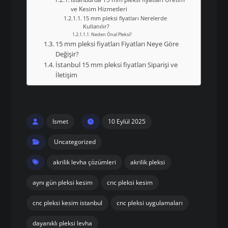
ve Kesim Hizmetleri
15 mm pleksi fiyatları Nerelerde
Kullanılır?
Neden Önal Pleksi?
15 mm pleksi fiyatları Fiyatları Neye Göre
Değişir?
İstanbul 15 mm pleksi fiyatları Siparişi ve
İletişim
Ismet
10 Eylül 2025
Uncategorized
akrilik levha çözümleri
akrilik pleksi
aynı gün pleksi kesim
cnc pleksi kesim
cnc pleksi kesim istanbul
cnc pleksi uygulamaları
dayanıklı pleksi levha