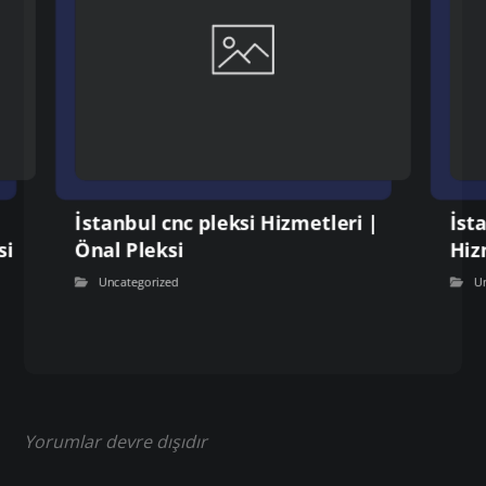
İstanbul cnc pleksi Hizmetleri |
İst
si
Önal Pleksi
Hiz
Uncategorized
U
Yorumlar devre dışıdır