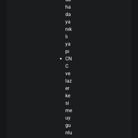
ha
da
ya
nık
lı
ya
pı
CN
C
ve
laz
er
ke
si
me
uy
gu
nlu