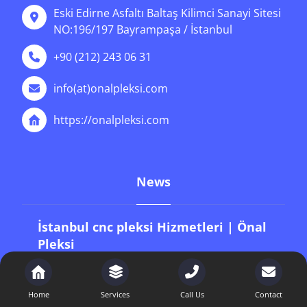
Eski Edirne Asfaltı Baltaş Kilimci Sanayi Sitesi
NO:196/197 Bayrampaşa / İstanbul
+90 (212) 243 06 31
info(at)onalpleksi.com
https://onalpleksi.com
News
İstanbul cnc pleksi Hizmetleri | Önal
Pleksi
9 Ocak 2026
İstanbul 5 mm pleksi fiyat
Home
Services
Call Us
Contact