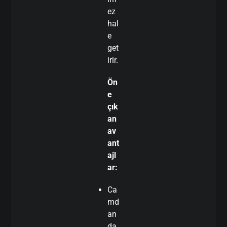
ez
hal
e
get
irir.
Ön
e
çık
an
av
ant
ajl
ar:
Ca
md
an
da