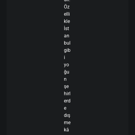
Öz
elli
kle
İst
an
bul
gib
i
yo
ğu
n
şe
hirl
erd
e
dış
me
kâ