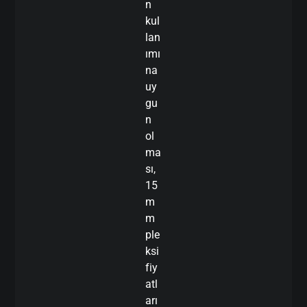
n
kul
lan
ımı
na
uy
gu
n
ol
ma
sı,
15
m
m
ple
ksi
fiy
atl
arı