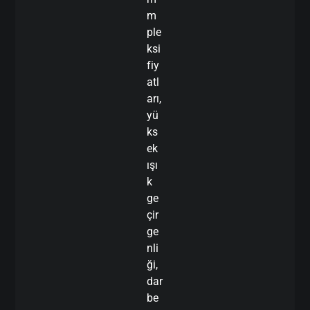
m
ple
ksi
fiy
atl
arı,
yü
ks
ek
ışı
k
ge
çir
ge
nli
ği,
dar
be