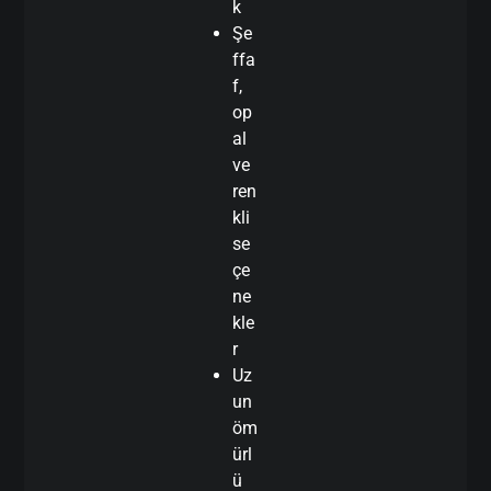
k
Şe
ffa
f,
op
al
ve
ren
kli
se
çe
ne
kle
r
Uz
un
öm
ürl
ü