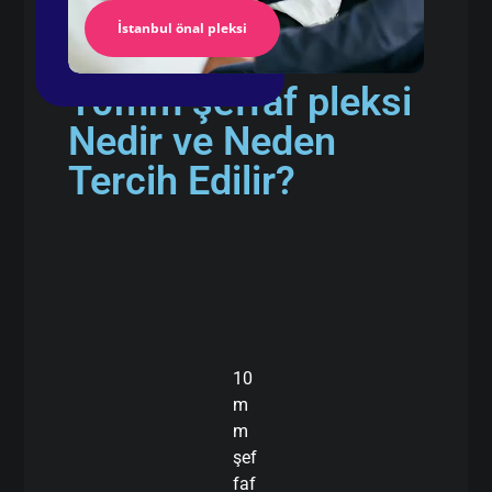
İstanbul önal pleksi
10mm şeffaf pleksi
Nedir ve Neden
Tercih Edilir?
10
m
m
şef
faf