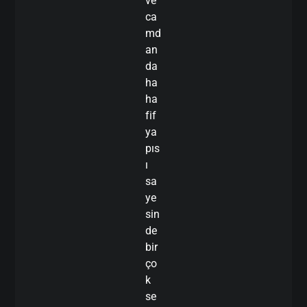
ve
ca
md
an
da
ha
ha
fif
ya
pıs
ı
sa
ye
sin
de
bir
ço
k
se