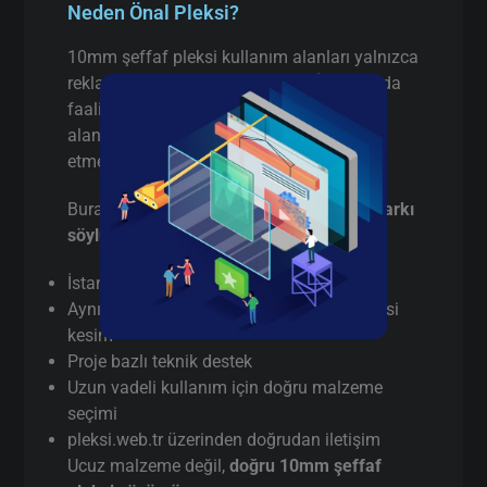
Neden Önal Pleksi?
10mm şeffaf pleksi kullanım alanları yalnızca
reklam sektörüyle sınırlı değildir. İstanbul’da
faaliyet gösteren birçok firma aşağıdaki
alanlarda 10mm şeffaf pleksi tercih
etmektedir:
Burada pazarlama yapmıyorum,
gerçek farkı
söylüyorum
:
İstanbul’da
gerçek üretici
(aracı değil)
Aynı gün / hızlı terminli 10mm şeffaf pleksi
kesim
Proje bazlı teknik destek
Uzun vadeli kullanım için doğru malzeme
seçimi
pleksi.web.tr üzerinden doğrudan iletişim
Ucuz malzeme değil,
doğru 10mm şeffaf