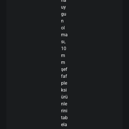
na
uy
gu
n
ol
ma
sı,
10
m
m
şef
faf
ple
ksi
ürü
nle
rini
tab
ela