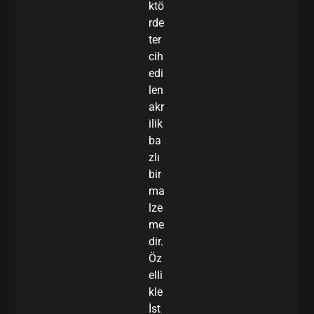
ktö
rde
ter
cih
edi
len
akr
ilik
ba
zlı
bir
ma
lze
me
dir.
Öz
elli
kle
İst