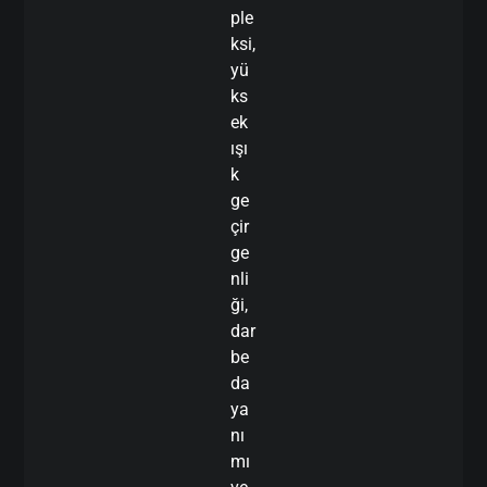
ple
ksi,
yü
ks
ek
ışı
k
ge
çir
ge
nli
ği,
dar
be
da
ya
nı
mı