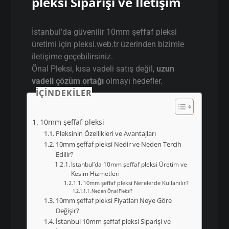
pleksi Siparişi ve İletişim
İstanbul’da güvenilir 10mm şeffaf pleksi
üretimi için pleksi.web.tr üzerinden bizimle
iletişime geçebilirsiniz.
Önal Pleksi, kısa vadeli satış değil,
uzun
vadeli çözüm ortağı
olmayı hedefler.
İÇINDEKILER
10mm şeffaf pleksi
Pleksinin Özellikleri ve Avantajları
10mm şeffaf pleksi Nedir ve Neden Tercih
Edilir?
İstanbul’da 10mm şeffaf pleksi Üretim ve
Kesim Hizmetleri
10mm şeffaf pleksi Nerelerde Kullanılır?
Neden Önal Pleksi?
10mm şeffaf pleksi Fiyatları Neye Göre
Değişir?
İstanbul 10mm şeffaf pleksi Siparişi ve