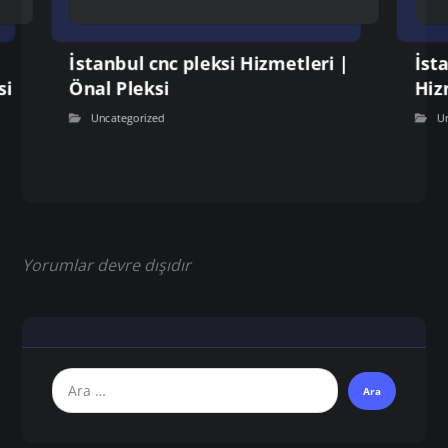
İstanbul cnc pleksi Hizmetleri |
İst
si
Önal Pleksi
Hiz
Uncategorized
U
Yorumlar devre dışıdır