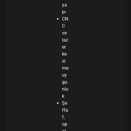
ya
pı
CN
C
ve
laz
er
ke
si
me
uy
gu
nlu
k
Şe
ffa
f,
op