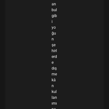
an
bul
gib
i
yo
ğu
n
şe
hirl
erd
e
dış
me
kâ
n
kul
lan
ımı