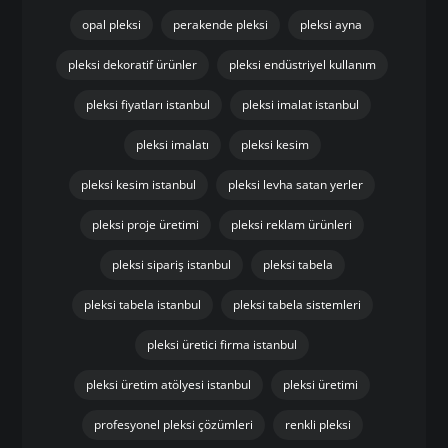
opal pleksi
perakende pleksi
pleksi ayna
pleksi dekoratif ürünler
pleksi endüstriyel kullanım
pleksi fiyatları istanbul
pleksi imalat istanbul
pleksi imalatı
pleksi kesim
pleksi kesim istanbul
pleksi levha satan yerler
pleksi proje üretimi
pleksi reklam ürünleri
pleksi sipariş istanbul
pleksi tabela
pleksi tabela istanbul
pleksi tabela sistemleri
pleksi üretici firma istanbul
pleksi üretim atölyesi istanbul
pleksi üretimi
profesyonel pleksi çözümleri
renkli pleksi