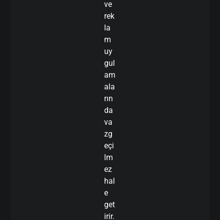
ve
rek
la
m
uy
gul
am
ala
rın
da
va
zg
eçi
lm
ez
hal
e
get
irir.