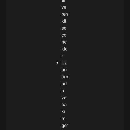
al
ve
ren
kli
se
çe
ne
kle
r
Uz
un
öm
ürl
ü
ve
ba
kı
m
ger