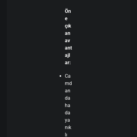
Ön
e
çık
an
av
ant
ajl
ar:
Ca
md
an
da
ha
da
ya
nık
lı