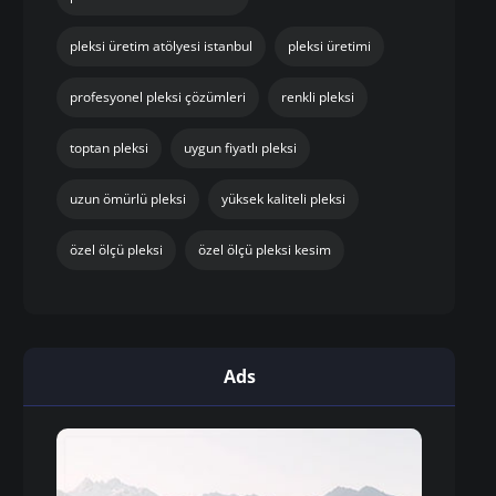
pleksi üretim atölyesi istanbul
pleksi üretimi
profesyonel pleksi çözümleri
renkli pleksi
toptan pleksi
uygun fiyatlı pleksi
uzun ömürlü pleksi
yüksek kaliteli pleksi
özel ölçü pleksi
özel ölçü pleksi kesim
Ads