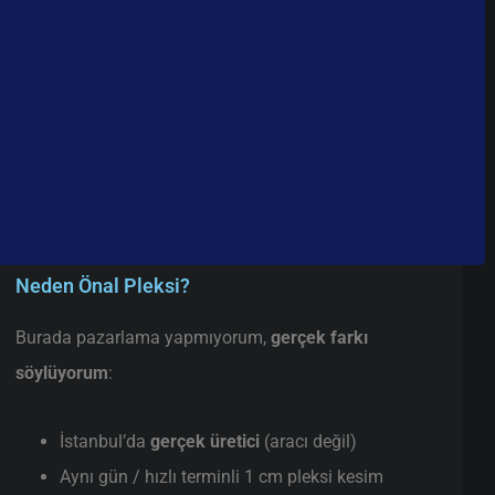
Neden Önal Pleksi?
Burada pazarlama yapmıyorum,
gerçek farkı
söylüyorum
:
İstanbul’da
gerçek üretici
(aracı değil)
Aynı gün / hızlı terminli 1 cm pleksi kesim