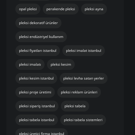
opal pleksi
perakende pleksi
pleksi ayna
pleksi dekoratif ürünler
pleksi endüstriyel kullanım
pleksi fiyatları istanbul
pleksi imalat istanbul
pleksi imalatı
pleksi kesim
pleksi kesim istanbul
pleksi levha satan yerler
pleksi proje üretimi
pleksi reklam ürünleri
pleksi sipariş istanbul
pleksi tabela
pleksi tabela istanbul
pleksi tabela sistemleri
pleksi üretici firma istanbul