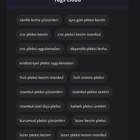
akrilik levha çözümleri
aynı gün pleksi kesim
cnc pleksi kesim
cnc pleksi kesim istanbul
cnc pleksi uygulamaları
dayanıklı pleksi levha
endüstriyel pleksi uygulamaları
hızlı pleksi kesim istanbul
hızlı üretim pleksi
istanbul pleksi çözümleri
istanbul pleksi üretici
istanbul özel ölçü pleksi
kaliteli pleksi üretimi
kurumsal pleksi çözümleri
lazer kesim pleksi
lazer pleksi kesim
lazer pleksi kesim istanbul