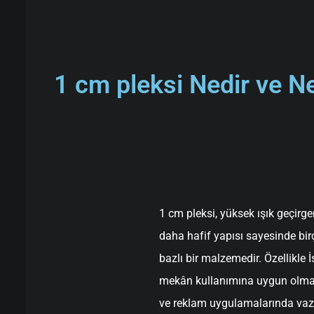
1 cm pleksi Nedir ve Ne
1 cm pleksi, yüksek ışık geçirg
daha hafif yapısı sayesinde birç
bazlı bir malzemedir. Özellikle 
mekân kullanımına uygun olması
ve reklam uygulamalarında vazg