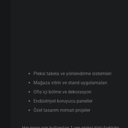
Pleksi tabela ve yönlendirme sistemleri
Mağaza vitrin ve stand uygulamaları
Ofis içi bölme ve dekorasyon
Endüstriyel koruyucu paneller
Özel tasarım mimari projeler
Her proje için kullanılan 1 cm pleksi türü farklıdır.