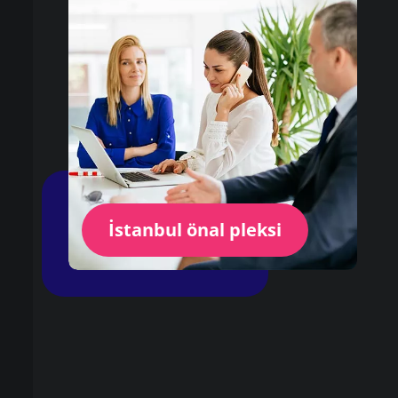
İstanbul önal pleksi