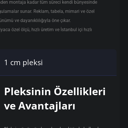
imden montaja kadar tüm süreci kendi bünyesinde
gulamalar sunar. Reklam, tabela, mimari ve özel
rünümü ve dayanıklılığıyla öne çıkar.
ca özel ölçü, hızlı üretim ve İstanbul içi hızlı
1 cm pleksi
Pleksinin Özellikleri
ve Avantajları