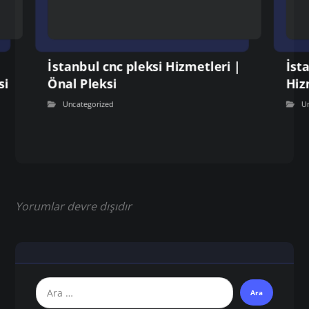
İstanbul cnc pleksi Hizmetleri |
İst
si
Önal Pleksi
Hiz
Uncategorized
U
Yorumlar devre dışıdır