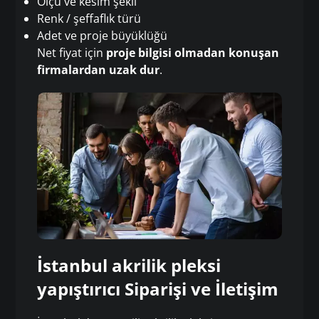
Ölçü ve kesim şekli
Renk / şeffaflık türü
Adet ve proje büyüklüğü
Net fiyat için
proje bilgisi olmadan konuşan
firmalardan uzak dur
.
İstanbul akrilik pleksi
yapıştırıcı Siparişi ve İletişim