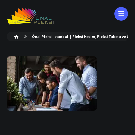
Önal Pleksi İstanbul | Pleksi Kesim, Pleksi Tabela ve Öze