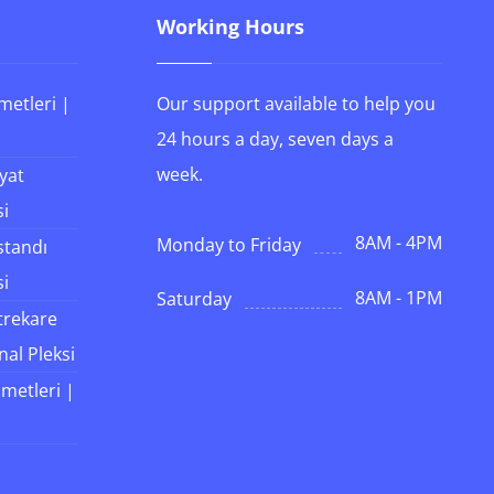
Working Hours
metleri |
Our support available to help you
24 hours a day, seven days a
week.
iyat
si
8AM - 4PM
Monday to Friday
standı
si
8AM - 1PM
Saturday
trekare
nal Pleksi
zmetleri |