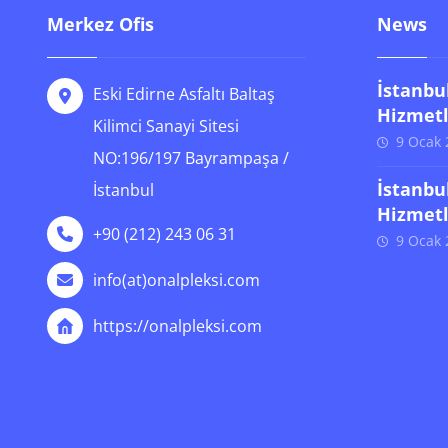
Merkez Ofis
News
İstanbu
Eski Edirne Asfaltı Baltaş
Hizmetl
Kilimci Sanayi Sitesi
9 Ocak 
NO:196/197 Bayrampaşa /
İstanbu
İstanbul
Hizmetl
+90 (212) 243 06 31
9 Ocak 
info(at)onalpleksi.com
https://onalpleksi.com