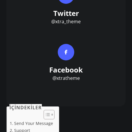
Twitter
@xtra_theme
Facebook
@xtratheme
İÇINDEKILER
Send Your Message
Support