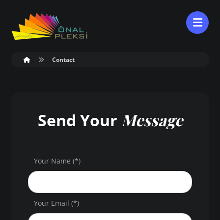
Contact
Message
Send Your
Your Name (*)
Your Email (*)